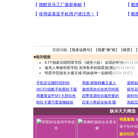
页面功能 【
我来说两句
】【
我要“揪”错
】【
推荐
】【
■
相关链接
KTV独家试唱明星学院《城堡小妖》 欢唱好时光
(03/14 18
璇美人青睐明星学院 友情客串校园星探(图)
(03/14 18:21)
明星学院报名火爆京城 阿妹杨坤一起献唱
(03/14 18:07)
娱乐天天精选
·
明星新闻
-
·
章子怡中田
·
娱乐社区
-