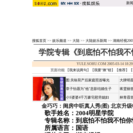
新
搜狐首页
>>
娱乐频道
>>
大陆
>>
大陆娱乐新闻
>>
湖南经视200
学院专辑《到底怕不怕我不
YULE.SOHU.COM 2005-03-14 1
页面功能 【
我来说两句
】【
我要“揪”错
】【
推荐
】【
图:关咏荷产后家庭照首曝光
大牌明星
章子怡愿为"他"息影结婚生子
蒋雯丽
小S婆婆4千万豪宅慰劳媳妇
林青霞
金巧巧：闺房中听真人秀(图)
北京升级
歌手姓名：2004明星学院
专辑名称：到底怕不怕我不怕你
所属语言：国语