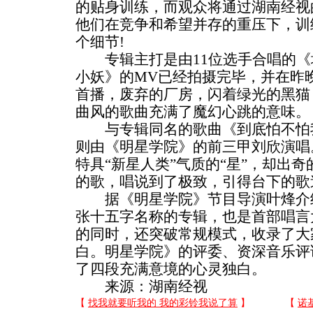
的贴身训练，而观众将通过湖南经视
他们在竞争和希望并存的重压下，训
个细节!
专辑主打是由11位选手合唱的《
小妖》的MV已经拍摄完毕，并在昨
首播，废弃的厂房，闪着绿光的黑猫
曲风的歌曲充满了魔幻心跳的意味。
与专辑同名的歌曲《到底怕不怕我
则由《明星学院》的前三甲刘欣演唱
特具“新星人类”气质的“星”，却出
的歌，唱说到了极致，引得台下的歌
据《明星学院》节目导演叶烽介绍
张十五字名称的专辑，也是首部唱言
的同时，还突破常规模式，收录了大
白。明星学院》的评委、资深音乐评
了四段充满意境的心灵独白。
来源：湖南经视