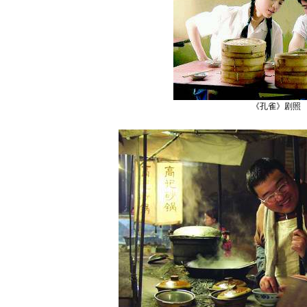
《孔雀》剧照