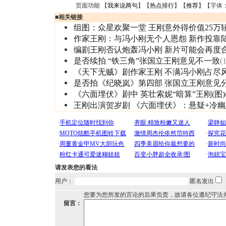
页面功能 【
我来说两句
】【
热点排行
】【
推荐
】【字体
■
相关链接
组图：众星欢聚一堂 王刚意外得价值25万
作家王刚：与冯小刚无个人恩怨 新作投靠
编剧王刚否认炮轰冯小刚 新片可能会再度
是否续拍 “铁三角”张国立王刚意见不一致
(
《天下无贼》剧作家王刚 不满冯小刚占尽
是否拍《纪晓岚》第四部 张国立王刚意见
《六面埋伏》剧中 英壮索妮“暗算”王刚(图)
王刚出演贺岁剧 《六面埋伏》：悬疑+冷幽
请发表您的看法
用户：
匿名发出
您要为您所发的言论的后果负责，故请各位遵纪守法
留言：