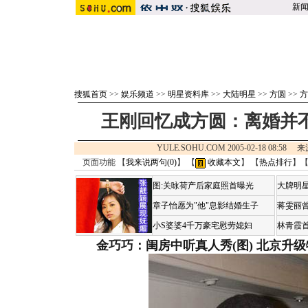
新
搜狐首页
>>
娱乐频道
>>
明星资料库
>>
大陆明星
>>
方圆
>>
方
王刚回忆成方圆：离婚并不
YULE.SOHU.COM 2005-02-18 08:58
页面功能 【
我来说两句(
0
)
】 【
收藏本文
】 【
热点排行
】
图:关咏荷产后家庭照首曝光
大牌明星
章子怡愿为"他"息影结婚生子
蒋雯丽
小S婆婆4千万豪宅慰劳媳妇
林青霞
金巧巧：闺房中听真人秀(图)
北京升级