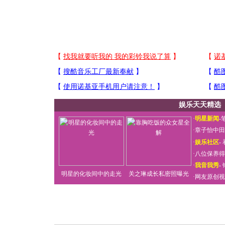
娱乐天天精选
·
明星新闻
-
·
章子怡中田
·
娱乐社区
-
·
八位保养得
·
我音我秀
-
明星的化妆间中的走光
关之琳成长私密照曝光
·
网友原创视