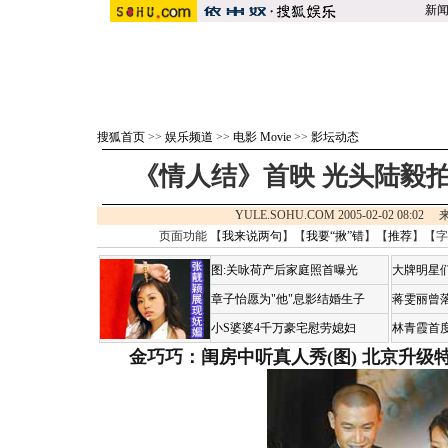
新
搜狐首页
>>
娱乐频道
>>
电影 Movie
>>
影坛动态
《情人结》首映 光头陆毅拍
YULE.SOHU.COM 2005-02-02 08:0
页面功能 【
我来说两句
】【
我要“揪”错
】【
推荐
】【字
图:关咏荷产后家庭照首曝光
大牌明星们
章子怡愿为"他"息影结婚生子
蒋雯丽曾
小S婆婆4千万豪宅慰劳媳妇
林青霞首
金巧巧：闺房中听真人秀(图)
北京升级