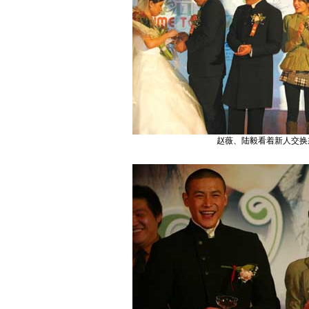
赵薇、陆毅看着新人交换