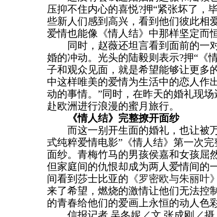
压抑不住内心的喜悦?押“紧张坏了，
些新人们感到高兴，看到他们彼此相
爱情也能像《情人结》中那样坚定而恒
同时，赵薇还坦言看到面前的一对
婚的冲动。光头的陆毅则表示?押“《
子和观众见面，就是希望能够让更多
中这样唯美的爱情为生活中的恋人作
动的事情。”同时，在昨天的婚礼现场
赴欧洲进行浪漫的蜜月旅行。
《情人结》完整撩开面纱
而这一别开生面的婚礼，也让被万
式纯粹爱情电影”《情人结》第一次完
面纱。青梅竹马的男孩侯嘉和女孩屈
但家庭间的仇恨却成为两人爱情间的
间看到莎士比亚的
《罗密欧与朱丽叶
来了希望，燃烧的激情让他们无法控
的青春给他们的爱画上永恒的动人色
信报记者 吴冬妮／文 张成刚／摄