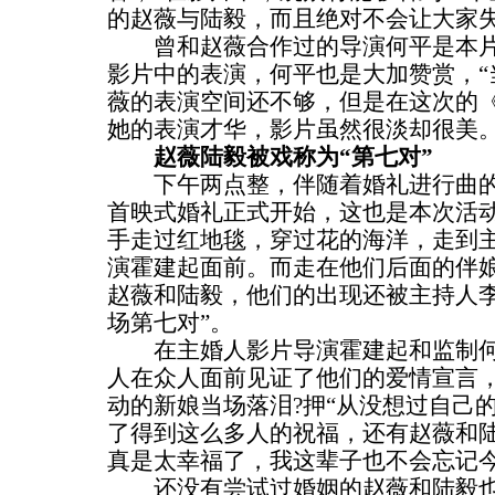
的赵薇与陆毅，而且绝对不会让大家失
曾和赵薇合作过的导演何平是本片
影片中的表演，何平也是大加赞赏，“
薇的表演空间还不够，但是在这次的
她的表演才华，影片虽然很淡却很美。
赵薇陆毅被戏称为“第七对”
下午两点整，伴随着婚礼进行曲的
首映式婚礼正式开始，这也是本次活
手走过红地毯，穿过花的海洋，走到
演霍建起面前。而走在他们后面的伴
赵薇和陆毅，他们的出现还被主持人
场第七对”。
在主婚人影片导演霍建起和监制何
人在众人面前见证了他们的爱情宣言
动的新娘当场落泪?押“从没想过自己
了得到这么多人的祝福，还有赵薇和
真是太幸福了，我这辈子也不会忘记今
还没有尝试过婚姻的赵薇和陆毅也