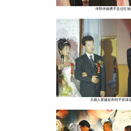
伴郎伴娘携手走过红地
主婚人霍建起和何平宣读