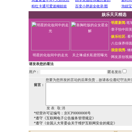
娱乐天天精选
·
明星新闻
-
笔
·
章子怡中田
·
娱乐社区
-
看
·
八位保养得
·
我音我秀
-
锵
明星的化妆间中的走光
关之琳成长私密照曝光
·
网友原创视
请发表您的看法
用户：
匿名发出
您要为您所发的言论的后果负责，故请各位遵纪守法并
留言：
*经营许可证编号：京ICP00000008号
*遵守《互联网电子公告服务管理规定》
*遵守《全国人大常委会关于维护互联网安全的规定》