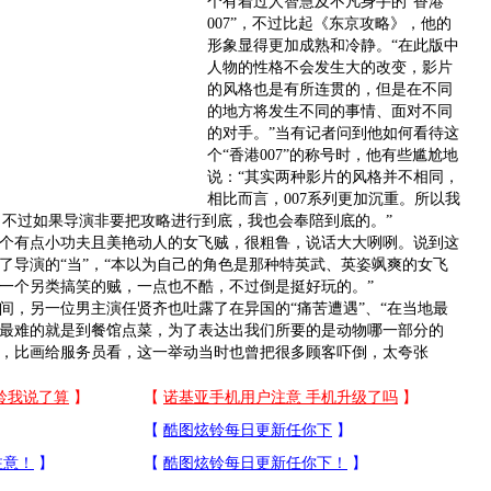
个有着过人智慧及不凡身手的“香港
007”，不过比起《东京攻略》，他的
形象显得更加成熟和冷静。“在此版中
人物的性格不会发生大的改变，影片
的风格也是有所连贯的，但是在不同
的地方将发生不同的事情、面对不同
的对手。”当有记者问到他如何看待这
个“香港007”的称号时，他有些尴尬地
说：“其实两种影片的风格并不相同，
相比而言，007系列更加沉重。所以我
’。不过如果导演非要把攻略进行到底，我也会奉陪到底的。”
有点小功夫且美艳动人的女飞贼，很粗鲁，说话大大咧咧。说到这
了导演的“当”，“本以为自己的角色是那种特英武、英姿飒爽的女飞
一个另类搞笑的贼，一点也不酷，不过倒是挺好玩的。”
，另一位男主演任贤齐也吐露了在异国的“痛苦遭遇”、“在当地最
最难的就是到餐馆点菜，为了表达出我们所要的是动物哪一部分的
，比画给服务员看，这一举动当时也曾把很多顾客吓倒，太夸张