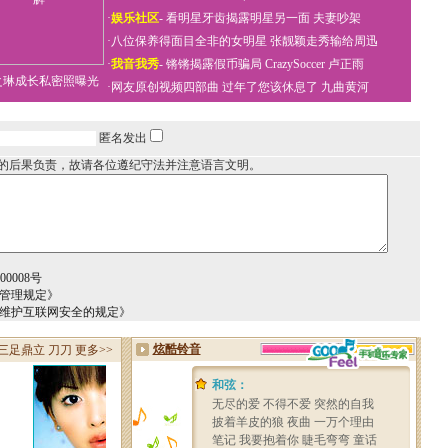
·
娱乐社区
-
看明星牙齿揭露明星另一面
夫妻吵架
·
八位保养得面目全非的女明星
张靓颖走秀输给周迅
·
我音我秀
-
锵锵揭露假币骗局
CrazySoccer 卢正雨
之琳成长私密照曝光
·
网友原创视频四部曲
过年了您该休息了
九曲黄河
匿名发出
的后果负责，故请各位遵纪守法并注意语言文明。
0008号
务管理规定》
于维护互联网安全的规定》