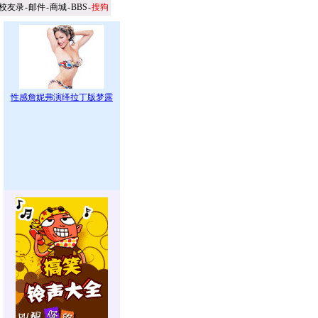
校友录
-
邮件
-
商城
-
BBS
-
搜狗