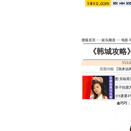
搜狐首页
>>
娱乐频道
>>
电影 M
《韩城攻略》
YULE
页面功能 【
我来说
图:关咏
章子怡愿为
小S婆婆
金巧巧：