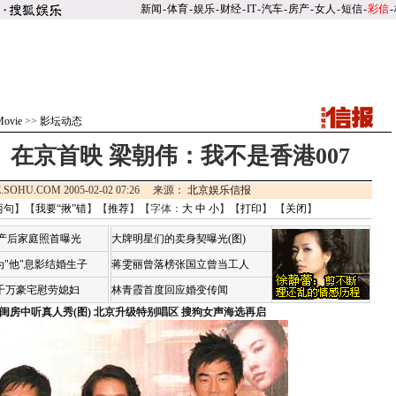
新闻
-
体育
-
娱乐
-
财经
-
IT
-
汽车
-
房产
-
女人
-
短信
-
彩信
-
ovie
>>
影坛动态
在京首映 梁朝伟：我不是香港007
.SOHU.COM 2005-02-02 07:26 来源：
北京娱乐信报
两句
】【
我要“揪”错
】【
推荐
】【字体：
大
中
小
】【
打印
】 【
关闭
】
荷产后家庭照首曝光
大牌明星们的卖身契曝光(图)
"他"息影结婚生子
蒋雯丽曾落榜张国立曾当工人
4千万豪宅慰劳媳妇
林青霞首度回应婚变传闻
闺房中听真人秀(图)
北京升级特别唱区 搜狗女声海选再启