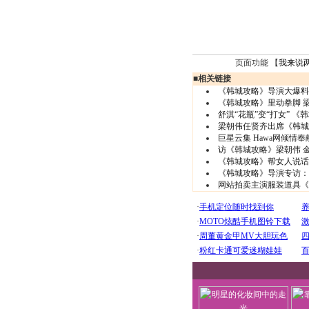
页面功能 【
我来说
■
相关链接
《韩城攻略》导演大爆料
《韩城攻略》里动拳脚 梁
舒淇“花瓶”变“打女” 
梁朝伟任贤齐出席《韩城
巨星云集 Hawa网倾情
访《韩城攻略》梁朝伟 金
《韩城攻略》帮女人说话
《韩城攻略》导演专访：
网站拍卖主演服装道具《