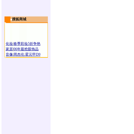
搜狐商城
化妆
|
春季彩妆5折争艳
家居
|
06年最抢眼饰品
音像
|
周杰伦:霍元甲D9