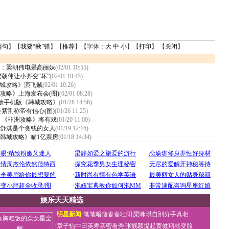
两句
】【
我要“揪”错
】【
推荐
】【字体：
大
中
小
】【
打印
】 【
关闭
】
：梁朝伟电晕高丽妹
(02/01 10:55)
朝伟让小齐变“坏”
(02/01 10:45)
《韩城攻略》演飞贼
(02/01 10:26)
攻略》上海发布会(图)
(02/01 08:28)
奉献手机版《韩城攻略》
(01/28 14:56)
紫荆称帝有信心(图)
(01/26 11:25)
 《非洲攻略》将有戏
(01/20 11:00)
舒淇是个贪钱的女人
(01/19 12:16)
韩城攻略》瞄1亿票房
(01/18 14:34)
娱乐天天精选
·
明星新闻
-
笔笔暗指春春壮阳
|
梁咏琪自剖分手真相
·
章子怡中田英寿亲密看秀
|
张靓颖提起黄健翔就变脸