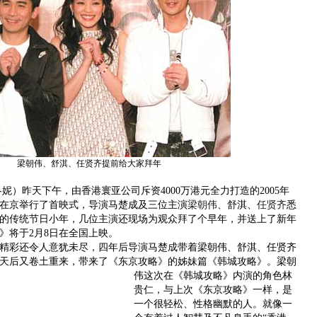
梁朝伟、舒淇、任贤齐提前给大家拜年
）昨天下午，由香港寰亚公司斥资4000万港元全力打造的2005年
在京举行了首映式，导演马楚成及三位主演
梁朝伟
、舒淇、
任贤齐
悉
的传统节日小年，几位主演还现场为观众拜了个早年，并送上了新年
》将于2月8日在全国上映。
彩还令人意犹未尽，四年后导演马楚成带着梁朝伟、舒淇、任贤齐
天后又卷土重来，带来了《东京攻略》的姊妹篇《韩城攻略》。
梁朝
伟这次在《韩城攻略》内演的角色林
贵仁，与上次《东京攻略》一样，是
一个很轻松、性格幽默的人。就像一