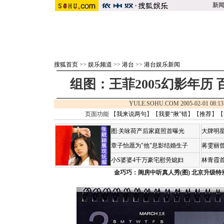
新
搜狐首页
>>
娱乐频道
>>
港台
>>
港台娱乐新闻
组图：王菲2005幻影年历
YULE.SOHU.COM 2005-02-01 0
页面功能 【
我来说两句
】【
我要“揪”错
】【
推荐
】【
图:关咏荷产后家庭照首曝光
大牌明星
章子怡愿为"他"息影结婚生子
蒋雯丽
小S婆婆4千万豪宅慰劳媳妇
林青霞
金巧巧：闺房中听真人秀(图)
北京升级特