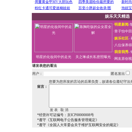
娱乐天天精选
·
明星新闻
-
·
章子怡中田
·
娱乐社区
-
·
八位保养得
·
我音我秀
-
明星的化妆间中的走光
关之琳成长私密照曝光
·
网友原创视
请发表您的看法
用户：
匿名发出
您要为您所发的言论的后果负责，故请各位遵纪守法
留言：
*经营许可证编号：京ICP00000008号
*遵守《互联网电子公告服务管理规定》
*遵守《全国人大常委会关于维护互联网安全的规定》