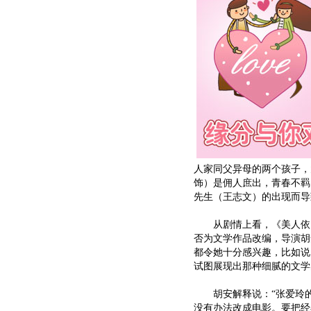
人家同父异母的两个孩子，
饰）是佣人庶出，青春不羁
先生（王志文）的出现而导
从剧情上看，《美人依旧
否为文学作品改编，导演胡
都令她十分感兴趣，比如说
试图展现出那种细腻的文学
胡安解释说：“张爱玲的
没有办法改成电影。要把经