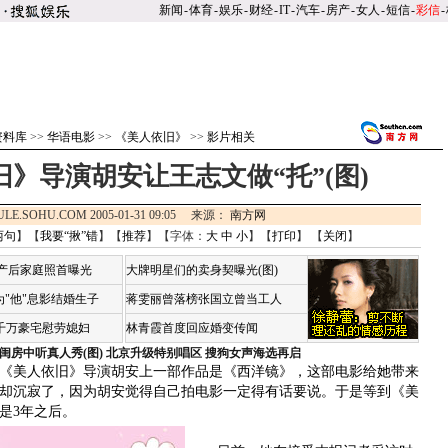
新闻
-
体育
-
娱乐
-
财经
-
IT
-
汽车
-
房产
-
女人
-
短信
-
彩信
-
资料库
>>
华语电影
>>
《美人依旧》
>>
影片相关
》导演胡安让王志文做“托”(图)
ULE.SOHU.COM 2005-01-31 09:05 来源：
南方网
两句
】【
我要“揪”错
】【
推荐
】【字体：
大
中
小
】【
打印
】 【
关闭
】
荷产后家庭照首曝光
大牌明星们的卖身契曝光(图)
"他"息影结婚生子
蒋雯丽曾落榜张国立曾当工人
4千万豪宅慰劳媳妇
林青霞首度回应婚变传闻
闺房中听真人秀(图)
北京升级特别唱区 搜狗女声海选再启
美人依旧》导演胡安上一部作品是《西洋镜》，这部电影给她带来
却沉寂了，因为胡安觉得自己拍电影一定得有话要说。于是等到《美
是3年之后。