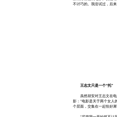
不讨巧的。我尝试过，后来
王志文只是一个“托”
虽然胡安对王志文在电影
影：“电影是关于两个女人
个层面，交集在一起恰好犀
“尽管我一开始挺不认同