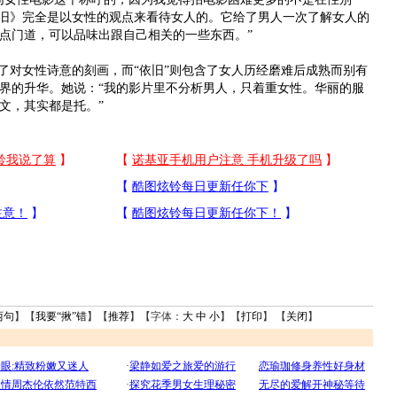
依旧》完全是以女性的观点来看待女人的。它给了男人一次了解女人的
点门道，可以品味出跟自己相关的一些东西。”
对女性诗意的刻画，而“依旧”则包含了女人历经磨难后成熟而别有
界的升华。她说：“我的影片里不分析男人，只着重女性。华丽的服
文，其实都是托。”
两句
】【
我要“揪”错
】【
推荐
】【字体：
大
中
小
】【
打印
】 【
关闭
】