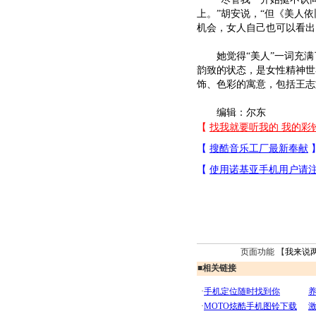
上。”胡安说，“但《美人
机会，女人自己也可以看出
她觉得“美人”一词充满了
韵致的状态，是女性精神世
饰、色彩的寓意，包括王志
编辑：尔东
页面功能 【
我来说
■
相关链接