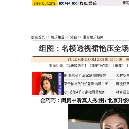
新
搜狐首页
>>
娱乐频道
>>
港台
>>
港台娱乐新闻
组图：名模透视裙艳压全场 R
YULE.SOHU.COM 2005-01-29 10:19
页面功能 【
我来说两句
】【
我要“揪”错
】【
推荐
】【
图:关咏荷产后家庭照首曝光
大牌明星
章子怡愿为"他"息影结婚生子
蒋雯丽
小S婆婆4千万豪宅慰劳媳妇
林青霞
金巧巧：闺房中听真人秀(图)
北京升级