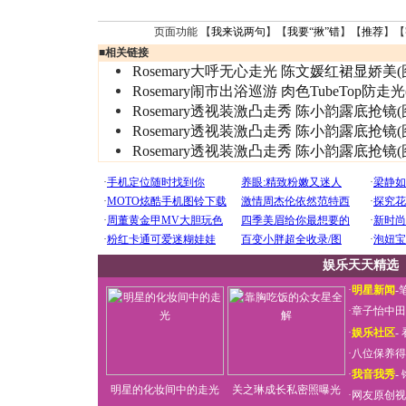
页面功能 【
我来说两句
】【
我要“揪”错
】【
推荐
】【
■
相关链接
Rosemary大呼无心走光 陈文媛红裙显娇美(
Rosemary闹市出浴巡游 肉色TubeTop防走光
Rosemary透视装激凸走秀 陈小韵露底抢镜(
Rosemary透视装激凸走秀 陈小韵露底抢镜(
Rosemary透视装激凸走秀 陈小韵露底抢镜(
娱乐天天精选
·
明星新闻
-
·
章子怡中田
·
娱乐社区
-
·
八位保养得
·
我音我秀
-
明星的化妆间中的走光
关之琳成长私密照曝光
·
网友原创视