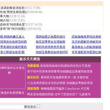
王喜讽刺黎姿演技差
(01/12 17:08)
感 秀绝佳身段(图)
(01/04 08:44)
事大纲
(12/30 15:16)
物介绍
(12/30 15:05)
姿扮演“纯情潘金莲”
(12/27 14:55)
将“饰”伟仔(组图)
(12/09 04:35)
娱乐天天精选
·
明星新闻
-
笔笔暗指春春壮阳
|
梁咏琪自剖分手真相
·
章子怡中田英寿亲密看秀
|
张靓颖提起黄健翔就变脸
·
娱乐社区
-
看明星牙齿揭露明星另一面
夫妻吵架
·
八位保养得面目全非的女明星
张靓颖走秀输给周迅
·
我音我秀
-
锵锵揭露假币骗局
CrazySoccer 卢正雨
之琳成长私密照曝光
·
网友原创视频四部曲
过年了您该休息了
九曲黄河
匿名发出