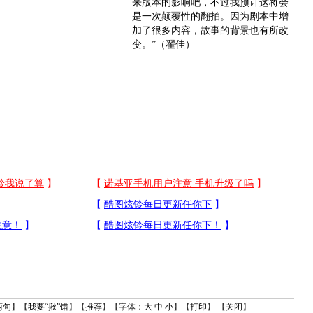
来版本的影响吧，不过我预计这将会
是一次颠覆性的翻拍。因为剧本中增
加了很多内容，故事的背景也有所改
变。”（翟佳）
两句
】【
我要“揪”错
】【
推荐
】【字体：
大
中
小
】【
打印
】 【
关闭
】