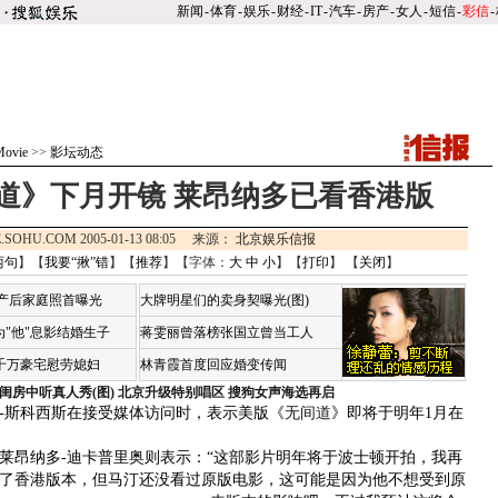
新闻
-
体育
-
娱乐
-
财经
-
IT
-
汽车
-
房产
-
女人
-
短信
-
彩信
-
ovie
>>
影坛动态
道》下月开镜 莱昂纳多已看香港版
.SOHU.COM 2005-01-13 08:05 来源：
北京娱乐信报
两句
】【
我要“揪”错
】【
推荐
】【字体：
大
中
小
】【
打印
】 【
关闭
】
荷产后家庭照首曝光
大牌明星们的卖身契曝光(图)
"他"息影结婚生子
蒋雯丽曾落榜张国立曾当工人
4千万豪宅慰劳媳妇
林青霞首度回应婚变传闻
闺房中听真人秀(图)
北京升级特别唱区 搜狗女声海选再启
斯科西斯在接受媒体访问时，表示美版《
无间道
》即将于明年1月在
莱昂纳多-迪卡普里奥则表示：“这部影片明年将于波士顿开拍，我再
了香港版本，但马汀还没看过原版电影，这可能是因为他不想受到原