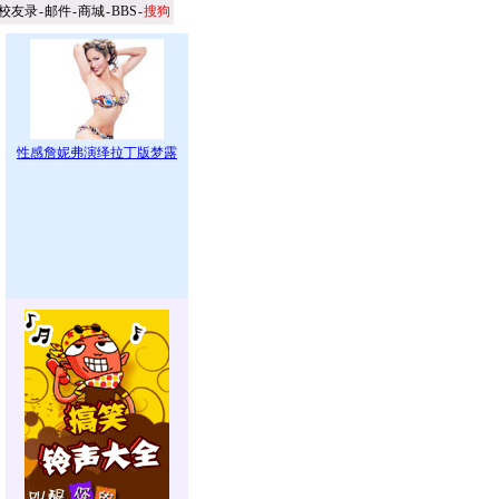
校友录
-
邮件
-
商城
-
BBS
-
搜狗