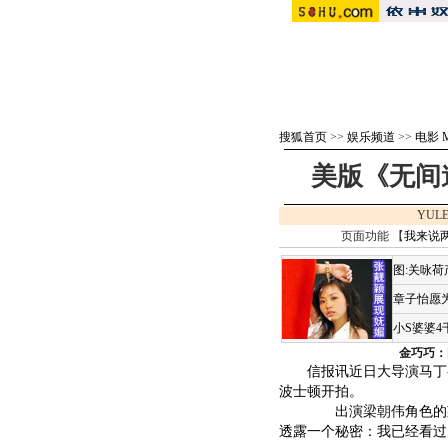
搜狐首页
>>
娱乐频道
>>
电影 M
美版《无间
YULE
页面功能 【
我来说
图:关咏
章子怡愿为
小S婆婆
金巧巧：
信报讯近日大导演马丁-
波士顿开拍。
出演
梁朝伟
角色的
透露一个秘密：我已经看过