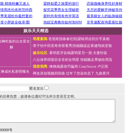
娱乐天天精选
·
明星新闻
-
笔笔暗指春春壮阳
|
梁咏琪自剖分手真相
·
章子怡中田英寿亲密看秀
|
张靓颖提起黄健翔就变脸
·
娱乐社区
-
看明星牙齿揭露明星另一面
夫妻吵架
·
八位保养得面目全非的女明星
张靓颖走秀输给周迅
·
我音我秀
-
锵锵揭露假币骗局
CrazySoccer 卢正雨
之琳成长私密照曝光
·
网友原创视频四部曲
过年了您该休息了
九曲黄河
匿名发出
的后果负责，故请各位遵纪守法并注意语言文明。
0008号