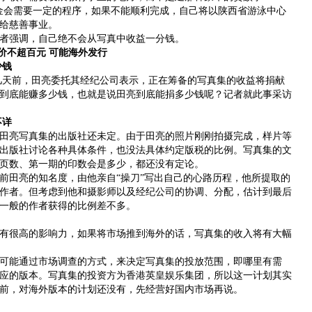
金会需要一定的程序，如果不能顺利完成，自己将以陕西省游泳中心
给慈善事业。
强调，自己绝不会从写真中收益一分钱。
价不超百元 可能海外发行
少钱
天前，田亮委托其经纪公司表示，正在筹备的写真集的收益将捐献
到底能赚多少钱，也就是说田亮到底能捐多少钱呢？记者就此事采访
不详
亮写真集的出版社还未定。由于田亮的照片刚刚拍摄完成，样片等
出版社讨论各种具体条件，也没法具体约定版税的比例。写真集的文
页数、第一期的印数会是多少，都还没有定论。
田亮的知名度，由他亲自“操刀”写出自己的心路历程，他所提取的
作者。但考虑到他和摄影师以及经纪公司的协调、分配，估计到最后
一般的作者获得的比例差不多。
很高的影响力，如果将市场推到海外的话，写真集的收入将有大幅
能通过市场调查的方式，来决定写真集的投放范围，即哪里有需
应的版本。写真集的投资方为香港英皇娱乐集团，所以这一计划其实
前，对海外版本的计划还没有，先经营好国内市场再说。