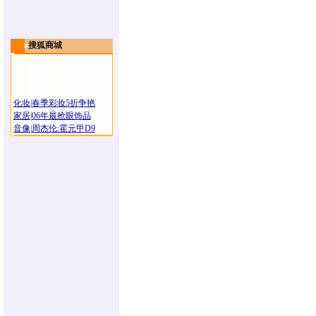
搜狐商城
化妆
|
春季彩妆5折争艳
家居
|
06年最抢眼饰品
音像
|
周杰伦:霍元甲D9