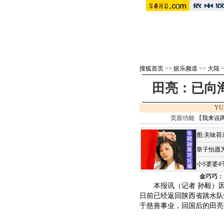
搜狐首页
>>
娱乐频道
>>
大陆
田亮：已向
YU
页面功能 【
我来说
图:关咏
章子怡愿为
小S婆婆
金巧巧：
本报讯（记者 孙毅）因
日前已经返回陕西省跳水队
于慈善事业，回国后的田亮