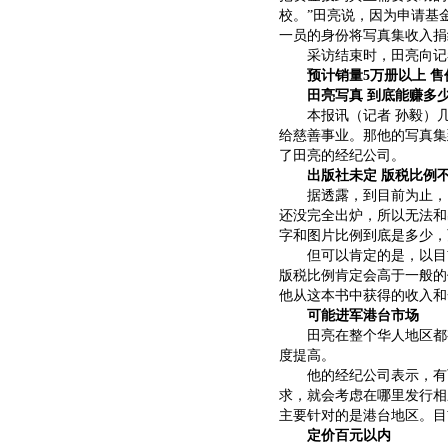
校。”田亮说，因为申请基
一员的身份将写真集收入捐
采访结束时，田亮向记者
预计销量5万册以上 售
田亮写真 到底能赚多
本报讯（记者 孙毅）几
给慈善事业。那他的写真集
了田亮的经纪公司。
出版社未定 版税比例
据透露，到目前为止，田
还没完全出炉，所以无法和
字和图片比例到底是多少，
但可以肯定的是，以目前
版税比例肯定会高于一般的
他从这本书中获得的收入和
可能进军港台市场
田亮在整个华人地区都有
度提高。
他的经纪公司表示，有可
求，就会考虑在哪里发行相
主要针对的是港台地区。目
定价百元以内