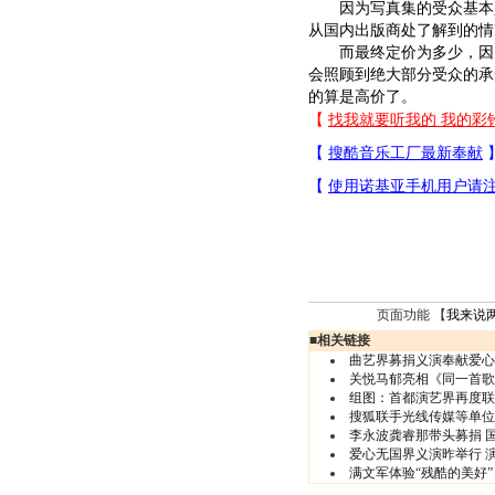
因为写真集的受众基本是
从国内出版商处了解到的情
而最终定价为多少，因为
会照顾到绝大部分受众的承
的算是高价了。
页面功能 【
我来说
■
相关链接
曲艺界募捐义演奉献爱心
关悦马郁亮相《同一首歌
组图：首都演艺界再度联
搜狐联手光线传媒等单位
李永波龚睿那带头募捐 国
爱心无国界义演昨举行 
满文军体验“残酷的美好”