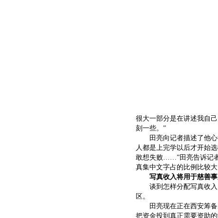
很大一部分是在讲述我自己
刻一些。”
田亮向记者描述了他心中
人都是上完学以后才开始选
敢想失败……”田亮告诉记
真集中文字占的比例比较大
写真收入将用于慈善事
谈到怎样分配写真收入，
区。
田亮现在正在西安筹备成
把资金投到真正需要资助的