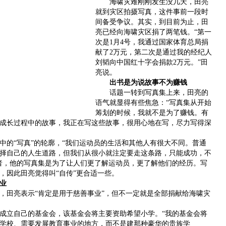
海啸灾难刚刚发生没几天，田亮
就到灾区拍摄写真，这件事前一段时
间备受争议。其实，到目前为止，田
亮已经向海啸灾区捐了两笔钱。“第一
次是1月4号，我通过国家体育总局捐
献了2万元，第二次是通过我的经纪人
刘韬向中国红十字会捐款2万元。”田
亮说。
出书是为说故事不为赚钱
话题一转到写真集上来，田亮的
语气就显得有些焦急：“写真集从开始
筹划的时候，我就不是为了赚钱。有
成长过程中的故事，我正在写这些故事，很用心地在写，尽力写得深
的“写真”的轮廓，“我们运动员的生活和其他人有很大不同。普通
择自己的人生道路，但我们从很小就注定要走这条路，只能成功，不
者，他的写真集是为了让人们更了解运动员，更了解他们的经历。写
，因此田亮觉得叫“自传”更合适一些。
业
田亮表示“肯定是用于慈善事业”，但不一定就是全部捐献给海啸灾
立自己的基金会，该基金会将主要资助希望小学。“我的基金会将
学校、需要发展教育事业的地方，而不是建那种豪华的贵族学