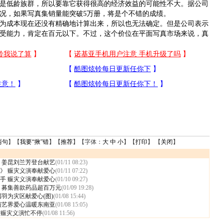
低龄族群，所以要靠它获得很高的经济效益的可能性不大。据公司
况，如果写真集销量能突破5万册，将是个不错的成绩。
成本现在还没有精确地计算出来，所以也无法确定。但是公司表示
受能力，肯定在百元以下。不过，这个价位在平面写真市场来说，真
两句
】【
我要“揪”错
】【
推荐
】【字体：
大
中
小
】【
打印
】 【
关闭
】
 姜昆刘兰芳登台献艺
(01/11 08:23)
》 赈灾义演奉献爱心
(01/11 07:22)
手 赈灾义演奉献爱心
(01/10 09:27)
 募集善款药品超百万元
(01/09 19:28)
羽为灾区献爱心(图)
(01/08 15:44)
演艺界爱心温暖东南亚
(01/08 15:05)
 赈灾义演忙不停
(01/08 11:56)