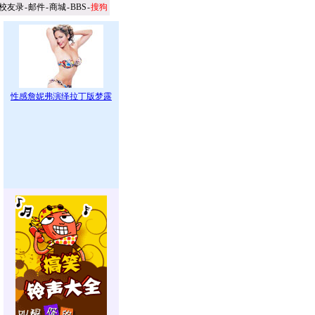
校友录
-
邮件
-
商城
-
BBS
-
搜狗