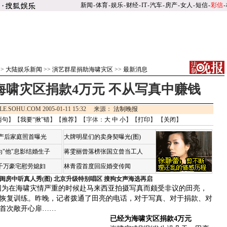
新闻
-
体育
-
娱乐
-
财经
-
IT
-
汽车
-
房产
-
女人
-
短信
-
彩信
-
>>
大陆娱乐新闻
>>
演艺群星捐助海啸灾区
>>
最新消息
海啸灾区捐款4万元 不从写真中赚钱
LE.SOHU.COM 2005-01-11 15:32 来源：
法制晚报
两句
】【
我要“揪”错
】【
推荐
】【字体：
大
中
小
】【
打印
】 【
关闭
】
荷产后家庭照首曝光
大牌明星们的卖身契曝光(图)
"他"息影结婚生子
蒋雯丽曾落榜张国立曾当工人
4千万豪宅慰劳媳妇
林青霞首度回应婚变传闻
闺房中听真人秀(图)
北京升级特别唱区 搜狗女声海选再启
为在海啸灾情严重的时候赴马来西亚拍摄写真而颇受非议的田亮，
恢复训练。昨晚，记者拨通了田亮的电话，对于写真、对于捐款、对
首次敞开心扉……
已经为海啸灾区捐款4万元