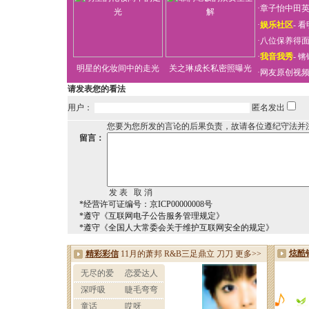
·
章子怡中田
·
娱乐社区
-
看
·
八位保养得
·
我音我秀
-
锵
明星的化妆间中的走光
关之琳成长私密照曝光
·
网友原创视
请发表您的看法
用户：
匿名发出
您要为您所发的言论的后果负责，故请各位遵纪守法并
留言：
*经营许可证编号：京ICP00000008号
*遵守《互联网电子公告服务管理规定》
*遵守《全国人大常委会关于维护互联网安全的规定》