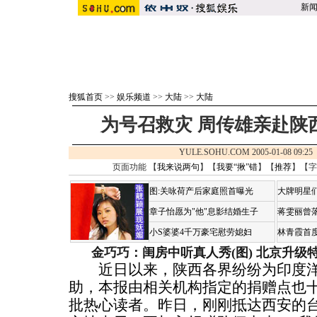
新
搜狐首页
>>
娱乐频道
>>
大陆
>>
大陆
为号召救灾 周传雄亲赴陕
YULE.SOHU.COM 2005-01-08 09
页面功能 【
我来说两句
】【
我要“揪”错
】【
推荐
】【字
图:关咏荷产后家庭照首曝光
大牌明星们
章子怡愿为"他"息影结婚生子
蒋雯丽曾
小S婆婆4千万豪宅慰劳媳妇
林青霞首
金巧巧：闺房中听真人秀(图)
北京升级
近日以来，陕西各界纷纷为印度洋
助，本报由相关机构指定的捐赠点也
批热心读者。昨日，刚刚抵达西安的