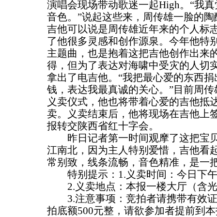
演唱会现场带动歌迷一起High。“我
音色。”说起这些来，周传雄一脸的陶
吉他可以说是周传雄近年来的个人标
了他很多灵感和创作源泉。今年他特
主题曲，也是抱着这把吉他创作出来
得，但为了表达对海啸中受灾的人切
拿出了电吉他。“我把最心爱的东西捐
钱，表达我最真诚的关心。”目前周传
义卖仪式，他也将带着心爱的吉他抵
卖。义卖结束后，他将现场在吉他上
报转交陕西省红十字会。
昨日记者第一时间观摩了这把宝贝吉
江南北，因为主人特别爱惜，吉他看
常别致，线条流畅，音色精准，是一
特别提示：1.义卖时间：今日下午4
2.义卖地点：本报一楼大厅（含光北
3.注意事项：竞拍者请携带有效证
拍底额500元整，请欲参加者提前到