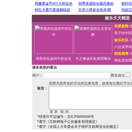
娱乐天天精选
·
明星新闻
-
·
章子怡中田
·
娱乐社区
-
·
八位保养得
·
我音我秀
-
明星的化妆间中的走光
关之琳成长私密照曝光
·
网友原创视
请发表您的看法
用户：
匿名发出
您要为您所发的言论的后果负责，故请各位遵纪守法
留言：
*经营许可证编号：京ICP00000008号
*遵守《互联网电子公告服务管理规定》
*遵守《全国人大常委会关于维护互联网安全的规定》