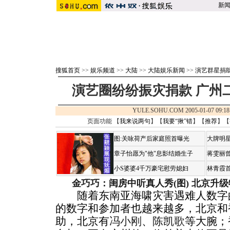
新
搜狐首页
>>
娱乐频道
>>
大陆
>>
大陆娱乐新闻
>>
演艺群星捐
演艺圈纷纷振灾捐款 广州
YULE.SOHU.COM 2005-01-07 0
页面功能 【
我来说两句
】【
我要“揪”错
】【
推荐
】【
图:关咏荷产后家庭照首曝光
大牌明星
章子怡愿为"他"息影结婚生子
蒋雯丽
小S婆婆4千万豪宅慰劳媳妇
林青霞
金巧巧：闺房中听真人秀(图)
北京升级
随着东南亚海啸灾害遇难人数字的
的数字和参加者也越来越多，北京和
助，北京有
冯小刚
、
陈凯歌
等大腕；