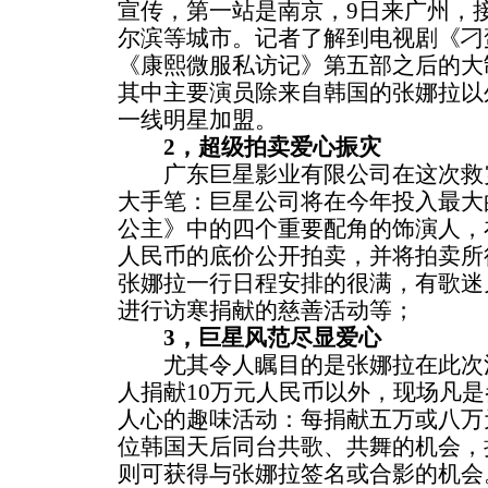
宣传，第一站是南京，9日来广州，
尔滨等城市。记者了解到电视剧《刁
《康熙微服私访记》第五部之后的大
其中主要演员除来自韩国的张娜拉以
一线明星加盟。
2，超级拍卖爱心振灾
广东巨星影业有限公司在这次救灾
大手笔：巨星公司将在今年投入最大
公主》中的四个重要配角的饰演人，
人民币的底价公开拍卖，并将拍卖所
张娜拉一行日程安排的很满，有歌迷
进行访寒捐献的慈善活动等；
3，巨星风范尽显爱心
尤其令人瞩目的是张娜拉在此次活
人捐献10万元人民币以外，现场凡
人心的趣味活动：每捐献五万或八万
位韩国天后同台共歌、共舞的机会，
则可获得与张娜拉签名或合影的机会