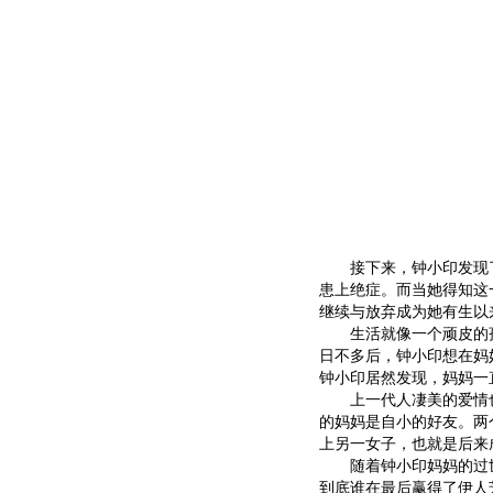
接下来，钟小印发现了
患上绝症。而当她得知这
继续与放弃成为她有生以
生活就像一个顽皮的孩
日不多后，钟小印想在妈
钟小印居然发现，妈妈一
上一代人凄美的爱情也
的妈妈是自小的好友。两
上另一女子，也就是后来
随着钟小印妈妈的过世
到底谁在最后赢得了伊人