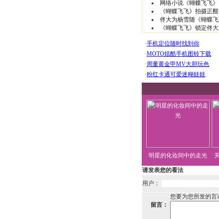
网络小说《蝴蝶飞飞》
《蝴蝶飞飞》拍摄正酣 
佟大为杨雪随《蝴蝶飞
《蝴蝶飞飞》锁定佟大为
明星的化妆间中的走光
请发表您的看法
用户：
您要为您所发的言
留言：