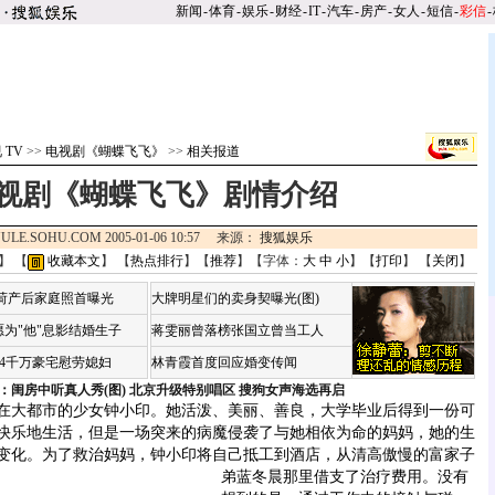
新闻
-
体育
-
娱乐
-
财经
-
IT
-
汽车
-
房产
-
女人
-
短信
-
彩信
-
 TV
>>
电视剧《蝴蝶飞飞》
>>
相关报道
视剧《蝴蝶飞飞》剧情介绍
ULE.SOHU.COM 2005-01-06 10:57 来源：
搜狐娱乐
】 【
收藏本文
】 【
热点排行
】【
推荐
】【字体：
大
中
小
】【
打印
】 【
关闭
】
咏荷产后家庭照首曝光
大牌明星们的卖身契曝光(图)
为"他"息影结婚生子
蒋雯丽曾落榜张国立曾当工人
婆4千万豪宅慰劳媳妇
林青霞首度回应婚变传闻
：闺房中听真人秀(图)
北京升级特别唱区 搜狗女声海选再启
大都市的少女钟小印。她活泼、美丽、善良，大学毕业后得到一份可
快乐地生活，但是一场突来的病魔侵袭了与她相依为命的妈妈，她的生
变化。为了救治妈妈，钟小印将自己抵工到酒店，从清高傲慢的富家子
弟蓝冬晨那里借支了治疗费用。
没有