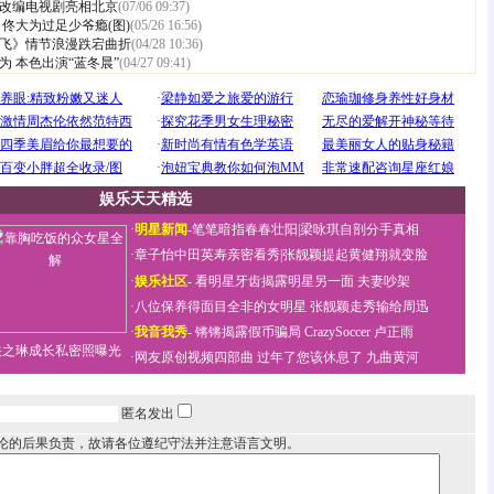
改编电视剧亮相北京
(07/06 09:37)
佟大为过足少爷瘾(图)
(05/26 16:56)
飞》情节浪漫跌宕曲折
(04/28 10:36)
 本色出演“蓝冬晨”
(04/27 09:41)
娱乐天天精选
·
明星新闻
-
笔笔暗指春春壮阳
|
梁咏琪自剖分手真相
·
章子怡中田英寿亲密看秀
|
张靓颖提起黄健翔就变脸
·
娱乐社区
-
看明星牙齿揭露明星另一面
夫妻吵架
·
八位保养得面目全非的女明星
张靓颖走秀输给周迅
·
我音我秀
-
锵锵揭露假币骗局
CrazySoccer 卢正雨
关之琳成长私密照曝光
·
网友原创视频四部曲
过年了您该休息了
九曲黄河
匿名发出
论的后果负责，故请各位遵纪守法并注意语言文明。