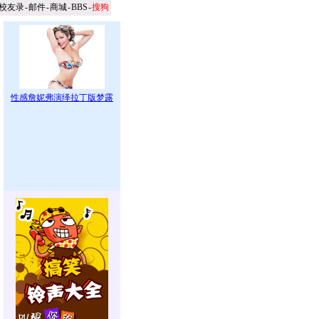
校友录
-
邮件
-
商城
-
BBS
-
搜狗