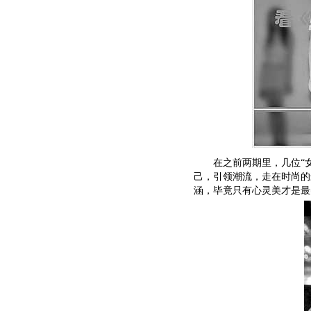
在之前两期里，几位“女才
己，引领潮流，走在时尚的
涵，毕竟只有心灵美才是最