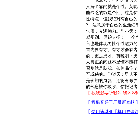
武器六：个性时尚男人无
人海？靠的就是个性。黄晓
能缺乏的就是个性。这是你
性特点，但我绝对有自己的
2．注意属于自己的生活细
气质，充满魅力。印小天：
感受到。男貌支招：1．个
言也是体现男性个性魅力的
首先要有才。有才才会有内
貌，更是男才。黄晓明：男
人真正的问题不是懂不懂打
否则就是肤浅。如何品位？
可或缺的。印晓天：男人不
是俊朗的身躯，还得有修养
的气息被你吸收。信报记者