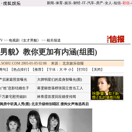
新闻
-
体育
-
娱乐
-
财经
-
IT
-
汽车
-
房产
-
女人
-
短信
-
彩信
-
TV
>>
电视剧《女才男貌》
>>
相关报道
男貌》教你更加有内涵(组图)
.SOHU.COM 2005-01-05 02:08 来源：
北京娱乐信报
两句
】【
热点排行
】【
推荐
】【字体：
大
中
小
】【
打印
】 【
关闭
】
荷产后家庭照首曝光
大牌明星们的卖身契曝光(图)
"他"息影结婚生子
蒋雯丽曾落榜张国立曾当工人
4千万豪宅慰劳媳妇
林青霞首度回应婚变传闻
闺房中听真人秀(图)
北京升级特别唱区 搜狗女声海选再启