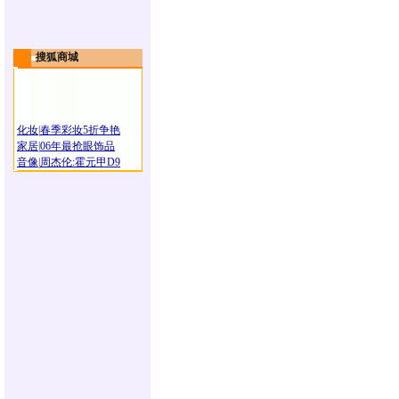
搜狐商城
化妆
|
春季彩妆5折争艳
家居
|
06年最抢眼饰品
音像
|
周杰伦:霍元甲D9