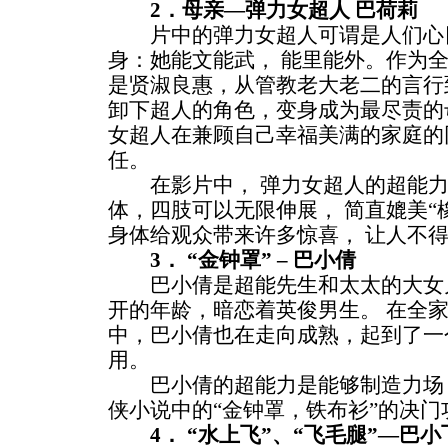
2．母亲—弹力女超人 巴荷莉
片中的弹力女超人可谓是人们心
身：她能文能武， 能里能外。作为全
是贤淑良惠，从管教老大老二的言行
卸下超人的角色，变身成为最尽责的
女超人在兼顾自己幸福美满的家庭的
任。
在影片中， 弹力女超人的超能力
体，四肢可以无限伸展， 简直媲美“
身体给观众带来许多惊喜， 让人不
3． “金钟罩” – 巴小倩
巴小倩是超能先生和太太的大女儿
开的年龄，暗恋着英俊男生。 在全
中，巴小倩也在走向成熟，起到了一
用。
巴小倩的超能力是能够制造力场，
侠小说中的“金钟罩，铁布衫”的决门
4． “水上飞”、“飞毛腿”—巴小