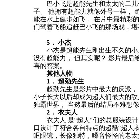
巴小飞是超能先生和太太的二儿子
子。 他拥有超能力就像外号一样， 
能在水上健步如飞， 在片中最精彩
们驾着飞船追赶巴小飞的那场戏，堪
5． 小杰
小杰是超能先生刚出生不久的小儿
没有超能力， 但其实呢？ 影片最后
喜的答案。
其他人物
1． 超劲先生
超劲先生是影片中最大的反派， 
小子长大以后却成为超人们最大的敌
独霸世界， 当然最后的结局不难想
2． 衣夫人
衣夫人 是“超人"们的总服装设计师
口设计了符合各自特点的超酷“超人
眶眼镜，长像独特，嗓音怪怪的老太