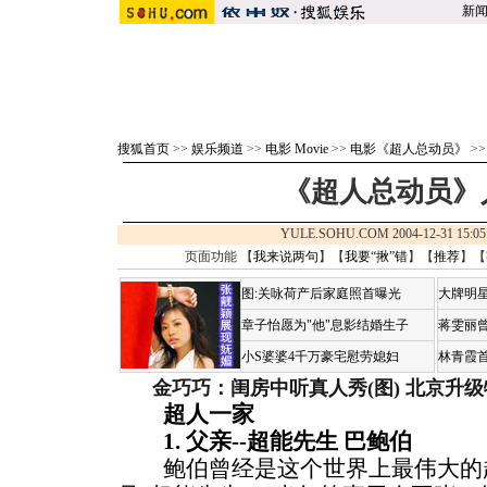
新
搜狐首页
>>
娱乐频道
>>
电影 Movie
>>
电影《超人总动员》
>
《超人总动员》
YULE.SOHU.COM 2004-12-31 1
页面功能 【
我来说两句
】【
我要“揪”错
】【
推荐
】【
图:关咏荷产后家庭照首曝光
大牌明星
章子怡愿为"他"息影结婚生子
蒋雯丽
小S婆婆4千万豪宅慰劳媳妇
林青霞
金巧巧：闺房中听真人秀(图)
北京升级
超人一家
1. 父亲--超能先生 巴鲍伯
鲍伯曾经是这个世界上最伟大的