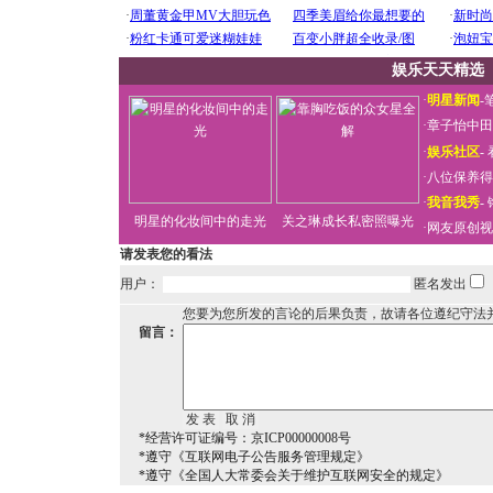
娱乐天天精选
·
明星新闻
-
·
章子怡中田
·
娱乐社区
-
·
八位保养得
·
我音我秀
-
明星的化妆间中的走光
关之琳成长私密照曝光
·
网友原创视
请发表您的看法
用户：
匿名发出
您要为您所发的言论的后果负责，故请各位遵纪守法
留言：
*经营许可证编号：京ICP00000008号
*遵守《互联网电子公告服务管理规定》
*遵守《全国人大常委会关于维护互联网安全的规定》