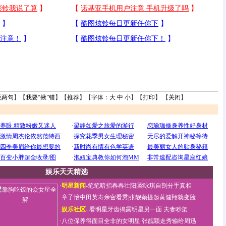
说两句
】【
我要“揪”错
】【
推荐
】【字体：
大
中
小
】【
打印
】 【
关闭
】
娱乐天天精选
·
明星新闻
-
笔笔暗指春春壮阳
|
梁咏琪自剖分手真相
·
章子怡中田英寿亲密看秀
|
张靓颖提起黄健翔就变脸
·
娱乐社区
-
看明星牙齿揭露明星另一面
夫妻吵架
·
八位保养得面目全非的女明星
张靓颖走秀输给周迅