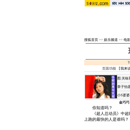
搜狐首页
>>
娱乐频道
>>
电影 
Y
页面功能 【
我来
图:关
章子怡愿
小S婆
金巧巧
你知道吗？
《超人总动员》中超能
上跑的最快的人是谁吗？