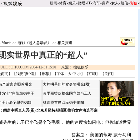
新闻
-
体育
-
娱乐
-
财经
-
IT
-
汽车
-
房产
-
女人
-
短信
-
彩信
-
Movie
>>
电影《超人总动员》
>>
相关报道
现实世界中真正的“超人”
ULE.SOHU.COM 2004-12-31 15:01 来源：
搜狐娱乐
说两句
】【
我要“揪”错
】【
推荐
】【字体：
大
中
小
】【
打印
】 【
关闭
】
咏荷产后家庭照首曝光
大牌明星们的卖身契曝光(图)
为"他"息影结婚生子
蒋雯丽曾落榜张国立曾当工人
婆4千万豪宅慰劳媳妇
林青霞首度回应婚变传闻
：闺房中听真人秀(图)
北京升级特别唱区 搜狗女声海选再启
先生的儿子巴小飞是个飞毛腿， 他的速度快如闪电；但你知道世界
答案是： 美国的蒂姆-蒙哥马利