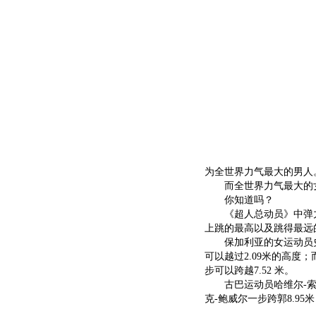
为全世界力气最大的男人
而全世界力气最大的女人
你知道吗？
《超人总动员》中弹力
上跳的最高以及跳得最远
保加利亚的女运动员史蒂
可以越过2.09米的高度
步可以跨越7.52 米。
古巴运动员哈维尔-索托
克-鲍威尔一步跨郭8.9