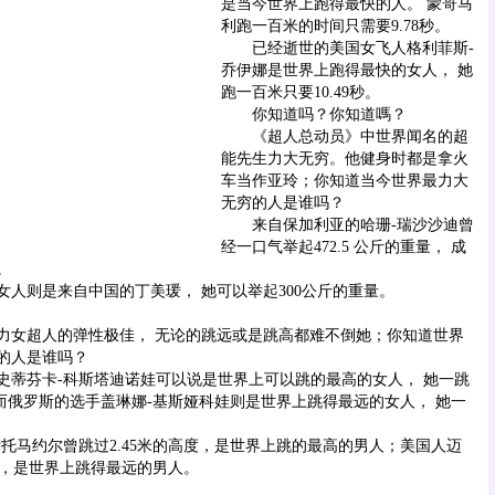
是当今世界上跑得最快的人。 蒙哥马
利跑一百米的时间只需要9.78秒。
已经逝世的美国女飞人格利菲斯-
乔伊娜是世界上跑得最快的女人， 她
跑一百米只要10.49秒。
你知道吗？你知道嗎？
《超人总动员》中世界闻名的超
能先生力大无穷。他健身时都是拿火
车当作亚玲；你知道当今世界最力大
无穷的人是谁吗？
来自保加利亚的哈珊-瑞沙沙迪曾
经一口气举起472.5 公斤的重量， 成
。
则是来自中国的丁美瑗， 她可以举起300公斤的重量。
女超人的弹性极佳， 无论的跳远或是跳高都难不倒她；你知道世界
的人是谁吗？
芬卡-科斯塔迪诺娃可以说是世界上可以跳的最高的女人， 她一跳
；而俄罗斯的选手盖琳娜-基斯娅科娃则是世界上跳得最远的女人， 她一
马约尔曾跳过2.45米的高度，是世界上跳的最高的男人；美国人迈
5米，是世界上跳得最远的男人。