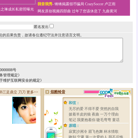
·
我音我秀
-
锵锵揭露假币骗局
CrazySoccer 卢正雨
关之琳成长私密照曝光
·
网友原创视频四部曲
过年了您该休息了
九曲黄河
匿名发出
论的后果负责，故请各位遵纪守法并注意语言文明。
000008号
务管理规定》
关于维护互联网安全的规定》