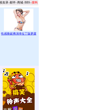
校友录
-
邮件
-
商城
-
BBS
-
搜狗