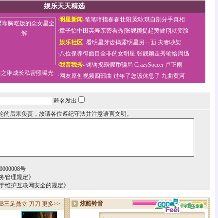
娱乐天天精选
·
明星新闻
-
笔笔暗指春春壮阳
|
梁咏琪自剖分手真相
·
章子怡中田英寿亲密看秀
|
张靓颖提起黄健翔就变脸
·
娱乐社区
-
看明星牙齿揭露明星另一面
夫妻吵架
·
八位保养得面目全非的女明星
张靓颖走秀输给周迅
·
我音我秀
-
锵锵揭露假币骗局
CrazySoccer 卢正雨
关之琳成长私密照曝光
·
网友原创视频四部曲
过年了您该休息了
九曲黄河
匿名发出
论的后果负责，故请各位遵纪守法并注意语言文明。
000008号
务管理规定》
关于维护互联网安全的规定》