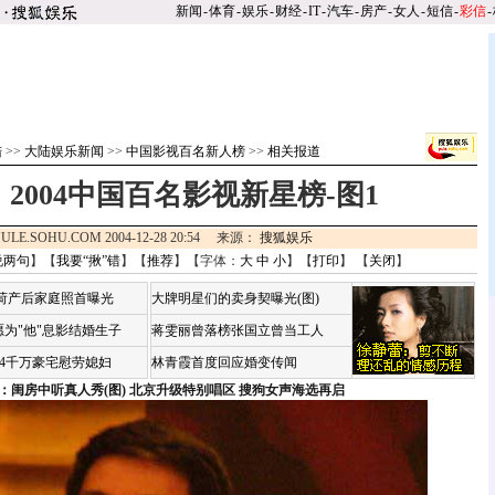
新闻
-
体育
-
娱乐
-
财经
-
IT
-
汽车
-
房产
-
女人
-
短信
-
彩信
-
陆
>>
大陆娱乐新闻
>>
中国影视百名新人榜
>>
相关报道
2004中国百名影视新星榜-图1
ULE.SOHU.COM 2004-12-28 20:54 来源：
搜狐娱乐
说两句
】【
我要“揪”错
】【
推荐
】【字体：
大
中
小
】【
打印
】 【
关闭
】
咏荷产后家庭照首曝光
大牌明星们的卖身契曝光(图)
为"他"息影结婚生子
蒋雯丽曾落榜张国立曾当工人
婆4千万豪宅慰劳媳妇
林青霞首度回应婚变传闻
：闺房中听真人秀(图)
北京升级特别唱区 搜狗女声海选再启