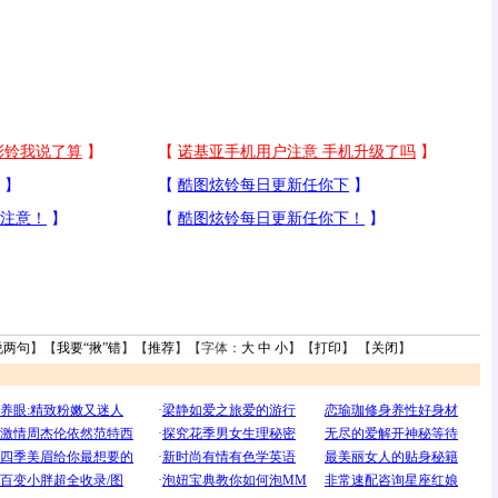
说两句
】【
我要“揪”错
】【
推荐
】【字体：
大
中
小
】【
打印
】 【
关闭
】