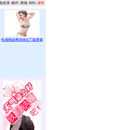
校友录
-
邮件
-
商城
-
BBS
-
搜狗