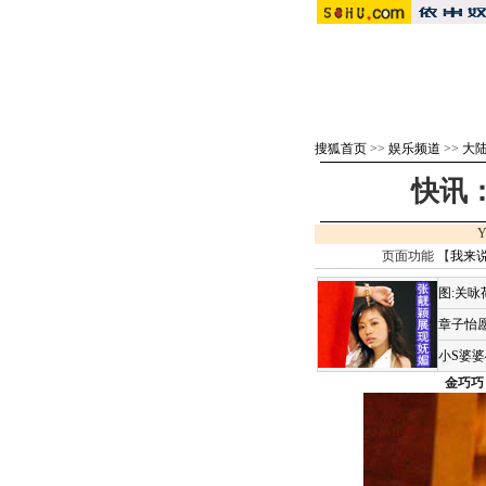
搜狐首页
>>
娱乐频道
>>
大
快讯：
Y
页面功能 【
我来
图:关
章子怡愿
小S婆
金巧巧