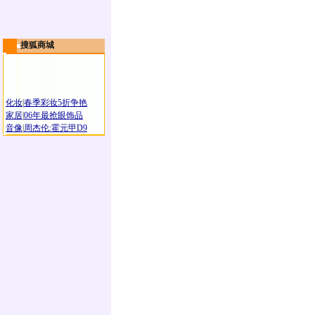
搜狐商城
化妆
|
春季彩妆5折争艳
家居
|
06年最抢眼饰品
音像
|
周杰伦:霍元甲D9