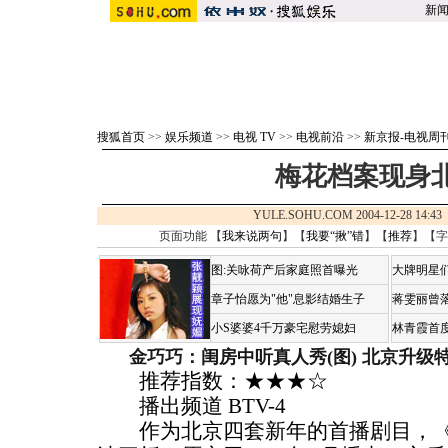
新
搜狐首页
>>
娱乐频道
>>
电视 TV
>>
电视前沿
>>
新京报-电视周
梅花档案现身
YULE.SOHU.COM 2004-12-28 14
页面功能 【
我来说两句
】【
我要“揪”错
】【
推荐
】【字
图:关咏荷产后家庭照首曝光
大牌明星们
章子怡愿为"他"息影结婚生子
蒋雯丽曾
小S婆婆4千万豪宅慰劳媳妇
林青霞首
金巧巧：闺房中听真人秀(图)
北京升级
推荐指数：★★★☆
播出频道 BTV-4
作为北京四套新年的首播剧目，《