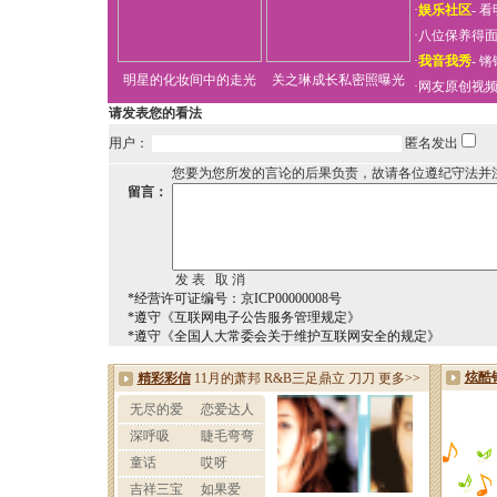
·
娱乐社区
-
看
·
八位保养得
·
我音我秀
-
锵
明星的化妆间中的走光
关之琳成长私密照曝光
·
网友原创视
请发表您的看法
用户：
匿名发出
您要为您所发的言论的后果负责，故请各位遵纪守法并
留言：
*经营许可证编号：京ICP00000008号
*遵守《互联网电子公告服务管理规定》
*遵守《全国人大常委会关于维护互联网安全的规定》