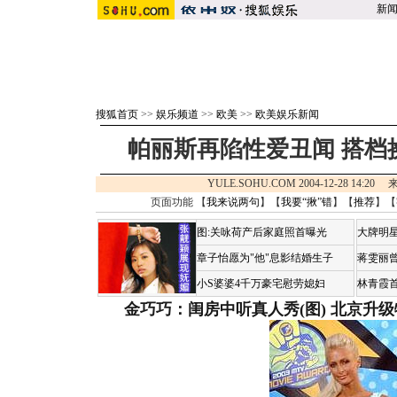
新
搜狐首页
>>
娱乐频道
>>
欧美
>>
欧美娱乐新闻
帕丽斯再陷性爱丑闻 搭档
YULE.SOHU.COM 2004-12-28 14:20
页面功能 【
我来说两句
】【
我要“揪”错
】【
推荐
】【
图:关咏荷产后家庭照首曝光
大牌明星
章子怡愿为"他"息影结婚生子
蒋雯丽
小S婆婆4千万豪宅慰劳媳妇
林青霞
金巧巧：闺房中听真人秀(图)
北京升级