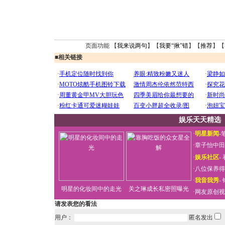
页面功能 【
我来说两句
】【
我要“揪”错
】【
推荐
】【
■
相关链接
娱乐天天精选
·
明星新闻
-
·
章子怡中田
·
娱乐社区
-
·
八位保养得
·
我音我秀
-
明星的化妆间中的走光
关之琳成长私密照曝光
·
网友原创视
请发表您的看法
用户：
匿名发出