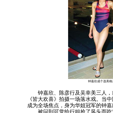
钟嘉欣成个选美格
钟嘉欣、陈彦行及吴幸美三人，前
《皆大欢喜》拍摄一场落水戏。当中
成为全场焦点，身为华姐冠军的钟嘉
被问到可觉给行姐抢了风头而吃亏