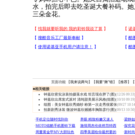
水，拍完后即去吃圣诞大餐补码。她
三朵金花。
页面功能 【
我来说两句
】【
我要“揪”错
】【
推荐
】【
■
相关链接
钟嘉欣密实泳装拍摄落水戏 坦言现在胖了(图)
(12/26 09:33
钟嘉欣出席发式派对 清纯甜美展示风格(组图)
(10/10 09:19
组图：美女钟嘉欣秀婚纱 称第一次走秀很紧张
(09/27 10:14
拍新剧秀泳装 微波钟嘉欣撼撼丰胸陈彦行(图)
(09/13 10:50