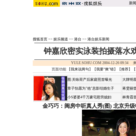
新
搜狐首页
>>
娱乐频道
>>
港台
>>
港台娱乐新闻
钟嘉欣密实泳装拍摄落水戏
YULE.SOHU.COM 2004-12-26 09:34
页面功能 【
我来说两句
】【
我要“揪”错
】【
推荐
】【
图:关咏荷产后家庭照首曝光
大牌明星
章子怡愿为"他"息影结婚生子
蒋雯丽
小S婆婆4千万豪宅慰劳媳妇
林青霞
金巧巧：闺房中听真人秀(图)
北京升级