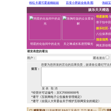
娱乐天天精选
·
明星新闻
-
·
章子怡中田
·
娱乐社区
-
·
八位保养得
·
我音我秀
-
明星的化妆间中的走光
关之琳成长私密照曝光
·
网友原创视
请发表您的看法
用户：
匿名发出
您要为您所发的言论的后果负责，故请各位遵纪守法
留言：
*经营许可证编号：京ICP00000008号
*遵守《互联网电子公告服务管理规定》
*遵守《全国人大常委会关于维护互联网安全的规定》