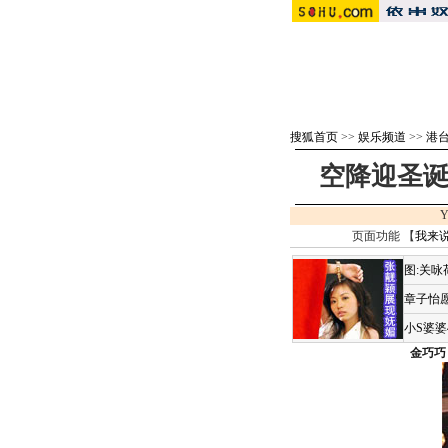
搜狐首页
>>
娱乐频道
>>
港
空降迎圣诞
Y
页面功能 【
我来
图:关
章子怡愿
小S婆
金巧巧