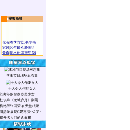
搜狐商城
化妆
|
春季彩妆5折争艳
家居
|
06年最抢眼饰品
音像
|
周杰伦:霍元甲D9
李湘节目现场丑态集
十大令人作呕女人
刘亦菲婀娜多姿美少女
杜琪峰《龙城岁月》剧照
梅艳芳张国荣 在天堂相聚
凯瑟琳展现G奶再演<佐罗>
揭开名人们的遮丑布