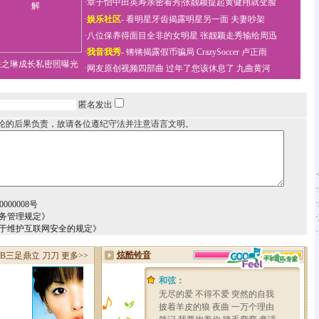
·
章子怡中田英寿亲密看秀
|
张靓颖提起黄健翔就变脸
·
娱乐社区
-
看明星牙齿揭露明星另一面
夫妻吵架
·
八位保养得面目全非的女明星
张靓颖走秀输给周迅
·
我音我秀
-
锵锵揭露假币骗局
CrazySoccer 卢正雨
关之琳成长私密照曝光
·
网友原创视频四部曲
过年了您该休息了
九曲黄河
匿名发出
论的后果负责，故请各位遵纪守法并注意语言文明。
·
·
·
000008号
务管理规定》
·
关于维护互联网安全的规定》
·