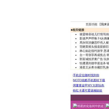
页面功能 【
我来
■
相关链接
谢霆锋容祖儿打情骂俏 
影迷声声呼唤 F4从偶
周永恒涉嫌恐吓伤人被
范晓萱摇头报道获赔巨
林心如赴纽约游学 恳请
台一哥张菲再成焦点 韩
郭富城拍牙膏广告 玩倒
怕遭遇刘德华迷追杀 喻
港星王从希冷藏巨乳身材