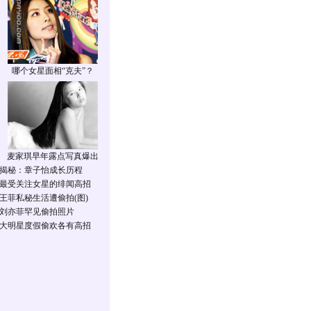
哪个女星面相“克夫”？
麦家琪早年露点写真爆出
揭秘：章子怡成长历程
最受关注女星的绯闻高招
王菲私秘生活遭偷拍(图)
刘亦菲罕见偷拍照片
大明星度假偷欢各有高招