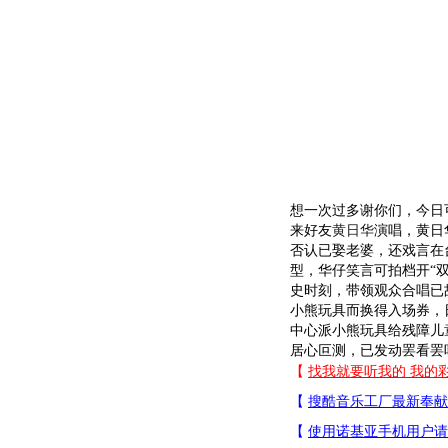
想一次过多谢你们，今日
来好友
黄日华
演唱，黄日
否认已娶老婆，还戏言在
型，华仔笑言可拍档开“
史时刻，带领观众合唱已
小熊玩具而换得入场券，
中心派小熊玩具给残障儿
居心叵测，已发动罢看罢