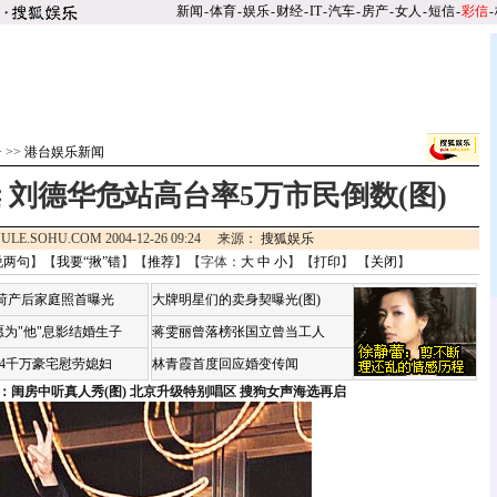
新闻
-
体育
-
娱乐
-
财经
-
IT
-
汽车
-
房产
-
女人
-
短信
-
彩信
-
台
>>
港台娱乐新闻
 刘德华危站高台率5万市民倒数(图)
ULE.SOHU.COM 2004-12-26 09:24 来源：
搜狐娱乐
说两句
】【
我要“揪”错
】【
推荐
】【字体：
大
中
小
】【
打印
】 【
关闭
】
咏荷产后家庭照首曝光
大牌明星们的卖身契曝光(图)
为"他"息影结婚生子
蒋雯丽曾落榜张国立曾当工人
婆4千万豪宅慰劳媳妇
林青霞首度回应婚变传闻
：闺房中听真人秀(图)
北京升级特别唱区 搜狗女声海选再启