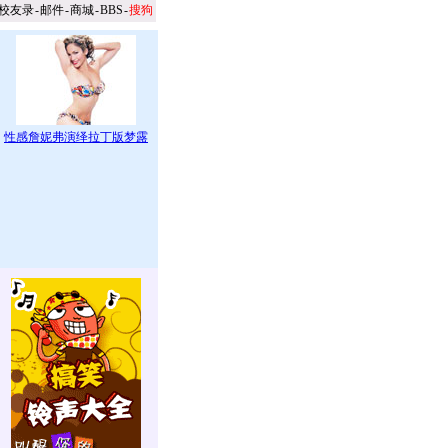
校友录
-
邮件
-
商城
-
BBS
-
搜狗