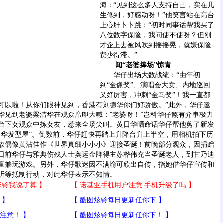
海：“见到这么多人支持自己，实在几
生修到，好感动呀！”他笑言站在高台
上心肝卜卜跳：“初时同事话帮我买了
八位数字保险，我问使不使呀？但刚
才企上去被风吹到摇摇晃，就嫌保险
费少得滞。”
闻“老婆捧场”惊青
华仔出场大数战绩：“由年初
到“
金像奖
”、演唱会大卖、内地巡回
又好厉害，冲刺“
金马奖
”！我一直都
可以啦！从你们眼神见到，香港有
刘德华
你们好骄傲。”此外，华仔邀
华见到老婆梁洁华在观众席即大喊：“老婆呀！”岂料华仔煞有介事极力
台下女观众中拣女友，惹来全场尖叫。黄日华晒命话华仔帮他剪了新发
双华发型屋”。倒数前，华仔赶快再踏上升降台升上半空，用相机拍下历
故偶像
黄沾
佳作《世界真细小小小》迎接圣诞！前晚部分观众，因捐赠
日前华仔与雅典伤残人士奥运金牌得主苏桦伟充当圣诞老人，到甘乃迪
童兼玩游戏。另外，华仔歌迷因不满喻可欣出自传，指她借华仔宣传和
听等抵制行动，对此华仔表示不知情。