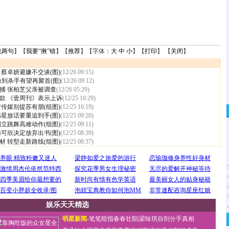
说两句
】【
我要“揪”错
】【
推荐
】【字体：
大
中
小
】【
打印
】 【
关闭
】
蔡卓妍避嫌不交谈(图)
(12/26 09:15)
像到杀手有望再聚首(图)
(12/26 09:12)
捕 张柏芝父亲被调查
(12/26 05:29)
款 《壹周刊》表示上诉
(12/25 10:29)
传媒别提苏有朋(组图)
(12/25 10:19)
星放话要重追到手(图)
(12/25 09:20)
立跳舞高难动作(组图)
(12/25 09:11)
可欣决定放弃出书(图)
(12/25 08:39)
 转型走新路线(组图)
(12/25 08:37)
·
·
·
·
娱乐天天精选
·
·
明星新闻
-
笔笔暗指春春壮阳
|
梁咏琪自剖分手真相