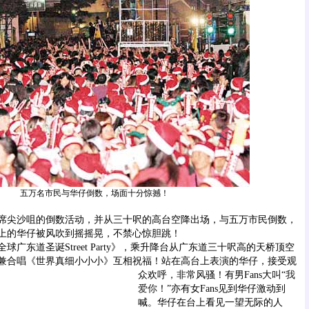
五万名市民与华仔倒数，场面十分惊撼！
尖沙咀的倒数活动，并从三十呎的高台空降出场，与五万市民倒数，
上的华仔被风吹到摇摇晃，不禁心惊胆跳！
东道圣诞Street Party》，乘升降台从广东道三十呎高的天桥顶空
兼合唱《世界真细小小小》互相祝福！站在高台上表演的华仔，接受观
众欢呼，非常风骚！有男Fans大叫“
我
爱你
！”亦有女Fans见到华仔激动到
喊。华仔在台上看见一望无际的人