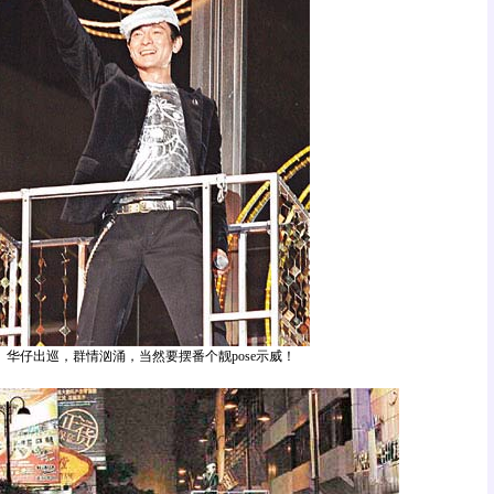
华仔出巡，群情汹涌，当然要摆番个靓pose示威！