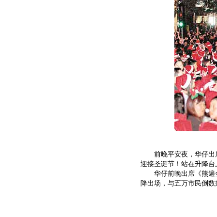
前晚平安夜，华仔出席
迎接圣诞节！站在升降台
华仔前晚出席《熊遍全球广
降出场，与五万市民倒数