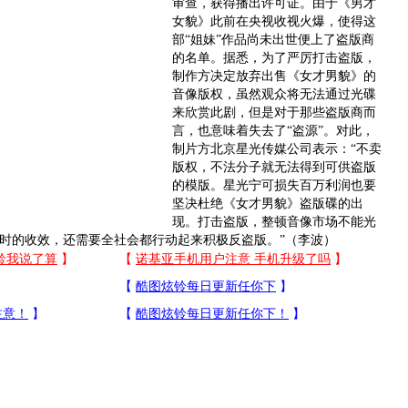
审
查，获得播出许可证。由于《男才
女貌》此前在央视收视火爆，使得这
部“姐妹”作品尚未出世便上了盗版商
的名单。据悉，为了严厉打击盗版，
制作方决定放弃出售《女才男貌》的
音像版权，虽然观众将无法通过光碟
来欣赏此剧，但是对于那些盗版商而
言，也意味着失去了“盗源”。对此，
制片方北京星光传媒公司表示：“不卖
版权，不法分子就无法得到可供盗版
的模版。星光宁可损失百万利润也要
坚决杜绝《女才男貌》盗版碟的出
现。打击盗版，整顿音像市场不能光
时的收效，还需要全社会都行动起来积极反盗版。”（李波）