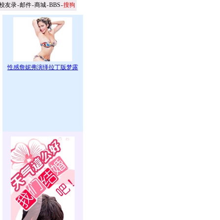
校友录
-
邮件
-
商城
-
BBS
-
搜狗