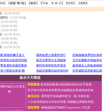
两句
】【
我要“揪”错
】【
推荐
】【字体：
大
中
小
】【
打印
】 【
关闭
】
报》
(12/16 19:45)
视周刊》
(12/16 19:44)
》
(12/16 19:43)
》
(12/16 19:42)
》
(12/16 19:42)
报》
(12/16 19:41)
》
(12/16 19:39)
》
(12/16 19:38)
报》
(12/16 19:37)
娱乐天天精选
·
明星新闻
-
笔笔暗指春春壮阳
|
梁咏琪自剖分手真相
·
章子怡中田英寿亲密看秀
|
张靓颖提起黄健翔就变脸
·
娱乐社区
-
看明星牙齿揭露明星另一面
夫妻吵架
·
八位保养得面目全非的女明星
张靓颖走秀输给周迅
·
我音我秀
-
锵锵揭露假币骗局
CrazySoccer 卢正雨