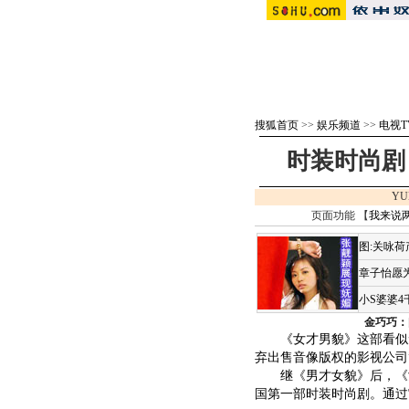
搜狐首页
>>
娱乐频道
>>
电视T
时装时尚剧
YU
页面功能 【
我来说
图:关咏
章子怡愿为
小S婆婆
金巧巧：
《女才男貌》这部看似无
弃出售音像版权的影视公司
继《男才女貌》后，《女
国第一部时装时尚剧。通过