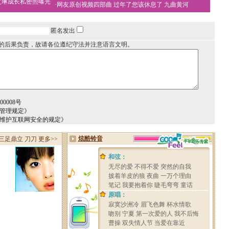
之琳成长私密照曝光
·
网友原创视频四部曲
过年了您该休息了
九曲黄河
匿名发出
的后果负责，故请各位遵纪守法并注意语言文明。
0008号
务管理规定》
于维护互联网安全的规定》