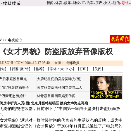
新闻
-
体育
-
娱乐
-
财经
-
IT
-
汽车
-
房产
-
女人
-
短信
-
彩信
-
V
>>
电视前沿
《女才男貌》防盗版放弃音像版权
LE.SOHU.COM 2004-12-17 05:40 来源：
成都晚报
两句
】【
我要“揪”错
】【
推荐
】【字体：
大
中
小
】【
打印
】 【
关闭
】
荷产后家庭照首曝光
大牌明星们的卖身契曝光(图)
"他"息影结婚生子
蒋雯丽曾落榜张国立曾当工人
4千万豪宅慰劳媳妇
林青霞首度回应婚变传闻
闺房中听真人秀(图)
北京升级特别唱区 搜狗女声海选再启
奇的电视连续剧，日前创下了“中国第一家由于坚决打击盗版而放
”。
才男貌》通过对一群时装时尚的代言者的生活状态的反映，成为中
审查却遭贼惦记的《女才男貌》于2004年11月正式通过了广电总局的