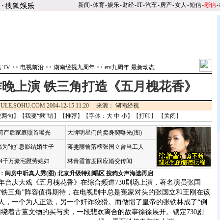
新闻
-
体育
-
娱乐
-
财经
-
IT
-
汽车
-
房产
-
女人
-
短信
-
彩信
-
 TV
>>
电视前沿
>>
湖南经视九周年
>>
etv九周年·最新动态
晚上演 铁三角打造《五月槐花香》
ULE.SOHU.COM 2004-12-15 11:20 来源：
湖南经视
说两句
】【
我要“揪”错
】【
推荐
】【字体：
大
中
小
】【
打印
】 【
关闭
】
咏荷产后家庭照首曝光
大牌明星们的卖身契曝光(图)
为"他"息影结婚生子
蒋雯丽曾落榜张国立曾当工人
婆4千万豪宅慰劳媳妇
林青霞首度回应婚变传闻
：闺房中听真人秀(图)
北京升级特别唱区 搜狗女声海选再启
台庆大戏《五月槐花香》在综合频道730剧场上演，著名演员
张国
“铁三角”阵容值得期待，在电视剧中总是冤家对头的张国立和王刚在该
人，一个为人正派，另一个奸诈狡猾。而做惯了皇帝的张铁林成了“倒
围绕着古董文物的买与卖，一段悲欢离合的故事徐徐展开。锁定730剧