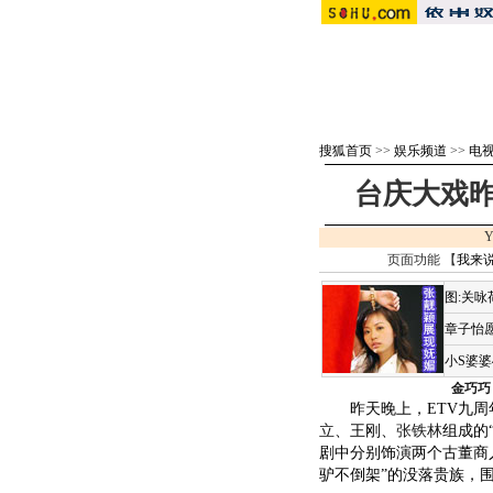
搜狐首页
>>
娱乐频道
>>
电视
台庆大戏昨
Y
页面功能 【
我来
图:关
章子怡愿
小S婆
金巧巧
昨天晚上，ETV九周年
立
、王刚、
张铁林
组成的
剧中分别饰演两个古董商
驴不倒架”的没落贵族，