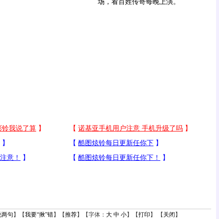
场，
看百姓传奇每晚上演。
说两句
】【
我要“揪”错
】【
推荐
】【字体：
大
中
小
】【
打印
】 【
关闭
】