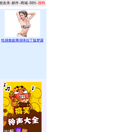
校友录
-
邮件
-
商城
-
BBS
-
搜狗