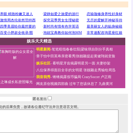
娱乐天天精选
·
明星新闻
-
笔笔暗指春春壮阳
|
梁咏琪自剖分手真相
·
章子怡中田英寿亲密看秀
|
张靓颖提起黄健翔就变脸
·
娱乐社区
-
看明星牙齿揭露明星另一面
夫妻吵架
·
八位保养得面目全非的女明星
张靓颖走秀输给周迅
·
我音我秀
-
锵锵揭露假币骗局
CrazySoccer 卢正雨
关之琳成长私密照曝光
·
网友原创视频四部曲
过年了您该休息了
九曲黄河
匿名发出
论的后果负责，故请各位遵纪守法并注意语言文明。