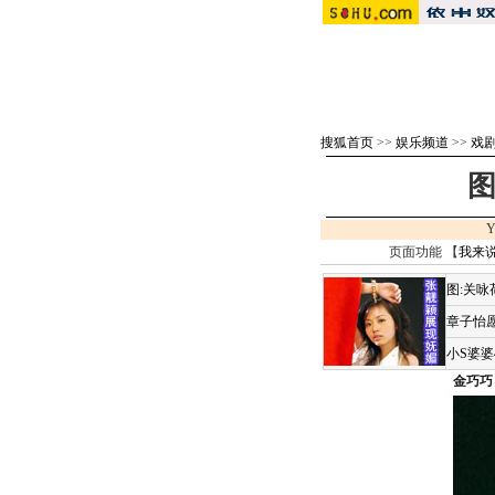
搜狐首页
>>
娱乐频道
>>
戏剧 
图
Y
页面功能 【
我来
图:关
章子怡愿
小S婆
金巧巧