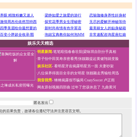
娱乐天天精选
·
明星新闻
-
笔笔暗指春春壮阳
|
梁咏琪自剖分手真相
·
章子怡中田英寿亲密看秀
|
张靓颖提起黄健翔就变脸
·
娱乐社区
-
看明星牙齿揭露明星另一面
夫妻吵架
·
八位保养得面目全非的女明星
张靓颖走秀输给周迅
·
我音我秀
-
锵锵揭露假币骗局
CrazySoccer 卢正雨
关之琳成长私密照曝光
·
网友原创视频四部曲
过年了您该休息了
九曲黄河
匿名发出
论的后果负责，故请各位遵纪守法并注意语言文明。