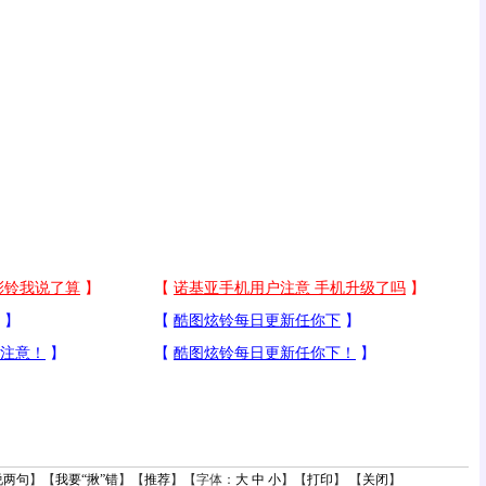
说两句
】【
我要“揪”错
】【
推荐
】【字体：
大
中
小
】【
打印
】 【
关闭
】