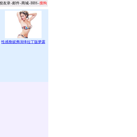
校友录
-
邮件
-
商城
-
BBS
-
搜狗