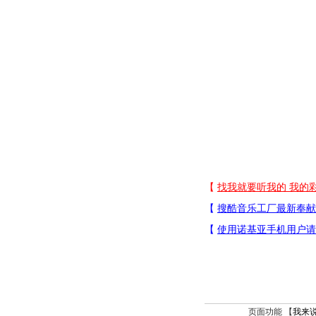
页面功能 【
我来