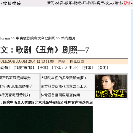
新闻
-
体育
-
娱乐
-
财经
-
IT
-
汽车
-
房产
-
女人
-
短信
-
彩信
-
drama
>>
中央歌剧院意大利歌剧周
>>
精彩图片
文：歌剧《丑角》剧照—7
ULE.SOHU.COM 2004-12-13 11:00 来源：
搜狐戏剧
说两句
】【
我要“揪”错
】【
推荐
】【字体：
大
中
小
】【
打印
】 【
关闭
】
咏荷产后家庭照首曝光
大牌明星们的卖身契曝光(图)
为"他"息影结婚生子
蒋雯丽曾落榜张国立曾当工人
婆4千万豪宅慰劳媳妇
林青霞首度回应婚变传闻
：闺房中听真人秀(图)
北京升级特别唱区 搜狗女声海选再启