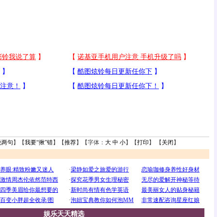
说两句
】【
我要“揪”错
】【
推荐
】【字体：
大
中
小
】【
打印
】 【
关闭
】
娱乐天天精选