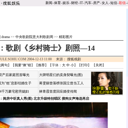
新闻
-
体育
-
娱乐
-
财经
-
IT
-
汽车
-
房产
-
女人
-
短信
-
彩信
-
drama
>>
中央歌剧院意大利歌剧周
>>
精彩图片
：歌剧《乡村骑士》剧照—14
ULE.SOHU.COM 2004-12-13 11:00 来源：
搜狐戏剧
说两句
】【
我要“揪”错
】【
推荐
】【字体：
大
中
小
】【
打印
】 【
关闭
】
咏荷产后家庭照首曝光
大牌明星们的卖身契曝光(图)
为"他"息影结婚生子
蒋雯丽曾落榜张国立曾当工人
婆4千万豪宅慰劳媳妇
林青霞首度回应婚变传闻
：闺房中听真人秀(图)
北京升级特别唱区 搜狗女声海选再启