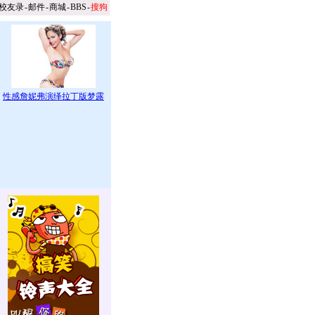
校友录
-
邮件
-
商城
-
BBS
-
搜狗