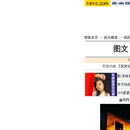
搜狐首页
>>
娱乐频道
>>
戏剧 
图文
Y
页面功能 【
我来
图:关
章子怡愿
小S婆
金巧巧