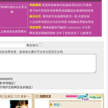
·
明星新闻
-
笔笔暗指春春壮阳
|
梁咏琪自剖分手真相
·
章子怡中田英寿亲密看秀
|
张靓颖提起黄健翔就变脸
·
娱乐社区
-
看明星牙齿揭露明星另一面
夫妻吵架
·
八位保养得面目全非的女明星
张靓颖走秀输给周迅
·
我音我秀
-
锵锵揭露假币骗局
CrazySoccer 卢正雨
关之琳成长私密照曝光
·
网友原创视频四部曲
过年了您该休息了
九曲黄河
匿名发出
论的后果负责，故请各位遵纪守法并注意语言文明。
000008号
务管理规定》
关于维护互联网安全的规定》