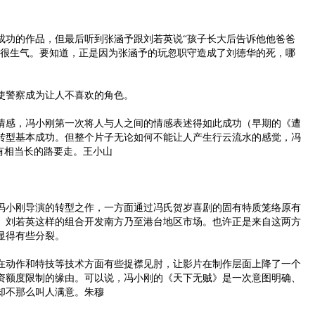
的作品，但最后听到张涵予跟刘若英说“孩子长大后告诉他他爸爸
我很生气。要知道，正是因为张涵予的玩忽职守造成了刘德华的死，哪
警察成为让人不喜欢的角色。
感，冯小刚第一次将人与人之间的情感表述得如此成功（早期的《遭
转型基本成功。但整个片子无论如何不能让人产生行云流水的感觉，冯
有相当长的路要走。王小山
小刚导演的转型之作，一方面通过冯氏贺岁喜剧的固有特质笼络原有
、刘若英这样的组合开发南方乃至港台地区市场。也许正是来自这两方
显得有些分裂。
动作和特技等技术方面有些捉襟见肘，让影片在制作层面上降了一个
资额度限制的缘由。可以说，冯小刚的《天下无贼》是一次意图明确、
却不那么叫人满意。朱穆