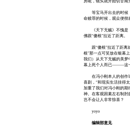
房呢，镜头就开始切甘南
等宝马开出去的时候，
命赎罪的时候，观众便彻
《天下无贼》不愧是《手
佛跟“傻根”拉近了距离。
跟“傻根”拉近了距离就
根”那一点可笑放在银幕
我们）从天下无贼的美梦
幕上死个人而已———这
在冯小刚本人的创作谱系
喜剧，“和现实生活挂得
加重了我们对冯小刚的期
神。在客观因素左右制肘
岂不会让人非常惊喜？
yoyo
编辑部意见