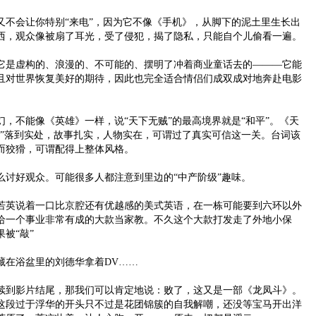
会让你特别“来电”，因为它不像《手机》，从脚下的泥土里生长出
西，观众像被扇了耳光，受了侵犯，揭了隐私，只能自个儿偷看一遍。
是虚构的、浪漫的、不可能的、摆明了冲着商业童话去的———它能
且对世界恢复美好的期待，因此也完全适合情侣们成双成对地奔赴电影
不能像《英雄》一样，说“天下无贼”的最高境界就是“和平”。《天
念”落到实处，故事扎实，人物实在，可谓过了真实可信这一关。台词该
而狡猾，可谓配得上整体风格。
好观众。可能很多人都注意到里边的“中产阶级”趣味。
英说着一口比京腔还有优越感的美式英语，在一栋可能要到六环以外
给一个事业非常有成的大款当家教。不久这个大款打发走了外地小保
被“敲”
在浴盆里的刘德华拿着DV……
到影片结尾，那我们可以肯定地说：败了，这又是一部《龙凤斗》。
这段过于浮华的开头只不过是花团锦簇的自我解嘲，还没等宝马开出洋