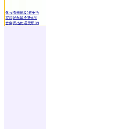
化妆
|
春季彩妆5折争艳
家居
|
06年最抢眼饰品
音像
|
周杰伦:霍元甲D9