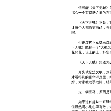
但可能《天下无贼》又不
那么一个有切肤之痛的东
《天下无贼》不是，它
让每个人都原谅自己，并
院。
但是虚构不意味着虚幻，
下无贼》能把一个“大概
花的花，该土的土，朴实
《天下无贼》知道怎么讨
开头就是法文歌，刘若
才看得到的豪华洋房里，
姆，对家教动手动脚，结果
走一辆宝马，原因是藏
如果这种趣味一直延续
但显然冯小刚心里有数，