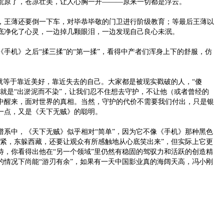
荒原了，苍凉壮美，让人心胸一开———原来一切都是浮云。
王薄还要倒一下车，对毕恭毕敬的门卫进行阶级教育；等最后王薄以
底净化了心灵，一边掉几颗眼泪，一边发现自己良心未泯。
机》之后“揉三揉”的“第一揉”，看得中产者们浑身上下的舒服，仿
等于靠近美好，靠近失去的自己。大家都是被现实戳破的人，“傻
上就是“出淤泥而不染”，让我们忍不住想去守护，不让他（或者曾经的
中醒来，面对世界的真相。当然，守护的代价不需要我们付出，只是银
一点，又是《天下无贼》的聪明。
中，《天下无贼》似乎相对“简单”，因为它不像《手机》那种黑色
太紧，东躲西藏，还要让观众有所感触地从心底笑出来”，但实际上它更
待，你看得出他在“另一个领域”里仍然有稳固的驾驭力和活跃的创造精
的情况下尚能“游刃有余”，如果有一天中国影业真的海阔天高，冯小刚