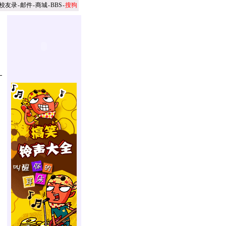
校友录
-
邮件
-
商城
-
BBS
-
搜狗