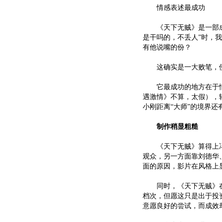
情感表述最成功
《天下无贼》是一部成功
是干吗的，不丢人”时，
有他说嘴的份？
这确实是一大败笔，使
它最成功的地方在于情
遇激情》不算，太假），
小刚距离“大师”的境界还
制作稍显粗糙
《天下无贼》算得上冯
观众，另一方面靠刘德华
面的原因，影片在风格上
同时，《天下无贼》在
档次，但愿这只是出于投
意愿良好的尝试，而成效