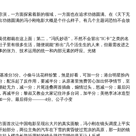
演，一方面探索着新的领域，一方面也在追求功德圆满。在《天下无
出功德圆满的冯小刚电影大概是个什么样子。有几个主题词恐怕不会放
。
都栽在这上面；第二，“冯氏妙语”，不然不会冒出“IC卡”之类的名
肚子里有很多生活，随便就能“拎出”几个活生生的人来，但最需改进之
事的张力、技术运用的统一和内部元素的呼应。光猪
基准分3分。小偷斗法花样纷繁，煞是好看，可加一分；港台明星扮内
分；配乐起了反作用，要减半分；从原著里煞费苦心加出怀孕情节，至
潮处无力，减一分；片尾连叠两首插曲，煽情过头，怒减一分；最后闪
，再减半分；黎叔又教会大家记住许多台词，加半分；美艳李冰冰造型
加一分。最后得分———4分。公子小变
面首次让中国电影呈现出大片的真实面貌，冯小刚在镜头调度上平实
开始部分，两位主角的汽车在下雪的黄昏驶过荒凉的高原，那一刻的镜
在拉卜楞寺长跪祈愿时的镜头跳切花哨但是不让人反感。