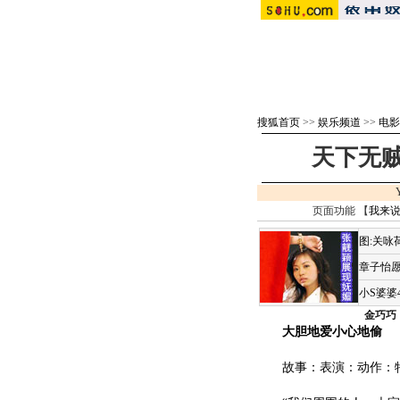
搜狐首页
>>
娱乐频道
>>
电影
天下无贼
页面功能 【
我来
图:关咏
章子怡愿
小S婆婆
金巧巧
大胆地爱小心地偷
故事：表演：动作：特