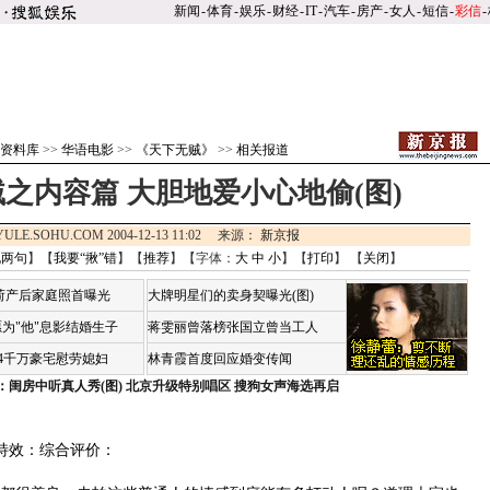
新闻
-
体育
-
娱乐
-
财经
-
IT
-
汽车
-
房产
-
女人
-
短信
-
彩信
-
资料库
>>
华语电影
>>
《天下无贼》
>>
相关报道
之内容篇 大胆地爱小心地偷(图)
YULE.SOHU.COM 2004-12-13 11:02 来源：
新京报
说两句
】【
我要“揪”错
】【
推荐
】【字体：
大
中
小
】【
打印
】 【
关闭
】
荷产后家庭照首曝光
大牌明星们的卖身契曝光(图)
为"他"息影结婚生子
蒋雯丽曾落榜张国立曾当工人
4千万豪宅慰劳媳妇
林青霞首度回应婚变传闻
：闺房中听真人秀(图)
北京升级特别唱区 搜狗女声海选再启
效：综合评价：