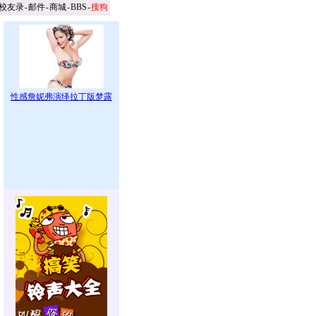
校友录
-
邮件
-
商城
-
BBS
-
搜狗