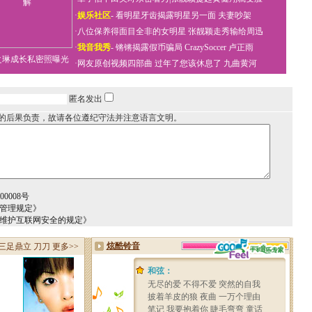
·
娱乐社区
-
看明星牙齿揭露明星另一面
夫妻吵架
·
八位保养得面目全非的女明星
张靓颖走秀输给周迅
·
我音我秀
-
锵锵揭露假币骗局
CrazySoccer 卢正雨
之琳成长私密照曝光
·
网友原创视频四部曲
过年了您该休息了
九曲黄河
匿名发出
的后果负责，故请各位遵纪守法并注意语言文明。
0008号
务管理规定》
于维护互联网安全的规定》