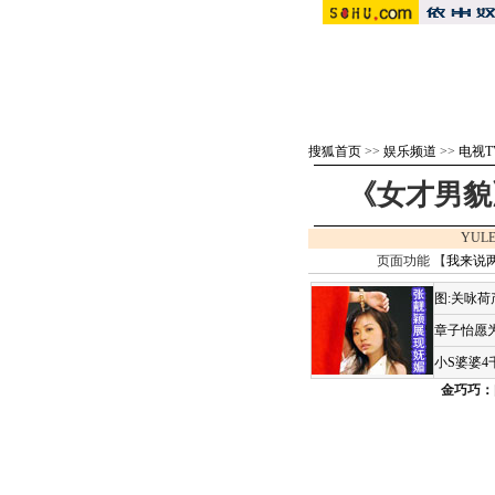
搜狐首页
>>
娱乐频道
>>
电视T
《女才男貌
YULE
页面功能 【
我来说
图:关咏
章子怡愿为
小S婆婆
金巧巧：