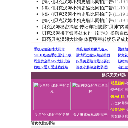
[搞小]贝克汉姆小狗史酷比同拍广告
(11/19 
[搞小]贝克汉姆小狗史酷比同拍广告
(11/19 
[搞小]贝克汉姆小狗史酷比同拍广告
(11/19 
[搞小]贝克汉姆小狗史酷比同拍广告
(11/19 
贝克汉姆秘密揭底 传记详细披露“贝帅”内
贝克汉姆接下银幕处女作《进球》扮演自己(
田亮贝克汉姆大比拼 体育明星转娱乐界成
娱乐天天精选
·
明星新闻
-
·
章子怡中田
·
娱乐社区
-
·
八位保养得
·
我音我秀
-
明星的化妆间中的走光
关之琳成长私密照曝光
·
网友原创视
请发表您的看法