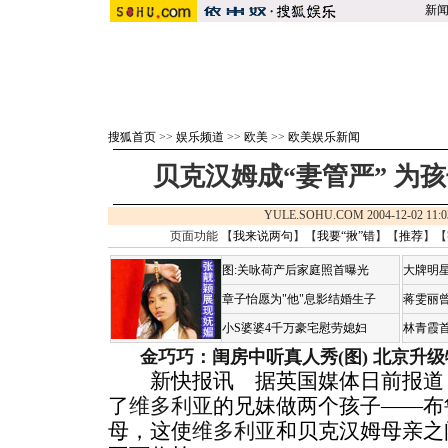
新
搜狐首页
>>
娱乐频道
>>
欧美
>>
欧美娱乐新闻
贝克汉姆成“妻管严” 为
YULE.SOHU.COM 2004-12-02 
页面功能 【
我来说两句
】【
我要“揪”错
】【
推荐
】【
图:关咏荷产后家庭照首曝光
大牌明星
章子怡愿为"他"息影结婚生子
蒋雯丽
小S婆婆4千万豪宅慰劳媳妇
林青霞
金巧巧：闺房中听真人秀(图)
北京升级
新快报讯 据英国媒体日前报道
了
维多利亚
的兄妹做两个孩子——布
母，这使
维多利亚
和贝克汉姆母亲之