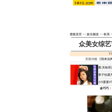
搜狐首页
>>
娱乐频道
>>
欧美
众美女综艺
Y
页面功能 【
我来说
图:关咏
章子怡愿为
小S婆婆
金巧巧：