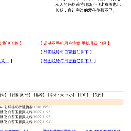
示人的玛格莉特现场不但比衣着也比
长腿，直让旁边的爱莎羡慕不已。
.
.
两句
】【
我要“揪”错
】【
推荐
】【字体：
大
中
小
】【
打印
】 【
关闭
】
斗法 玛格莉特遭胸袭
(12/01 15:53)
肚兜 白皙玉腿摄人魂
(10/27 11:26)
肚兜 白皙玉腿摄人魂
(10/27 11:26)
肚兜 白皙玉腿摄人魂
(10/27 11:24)