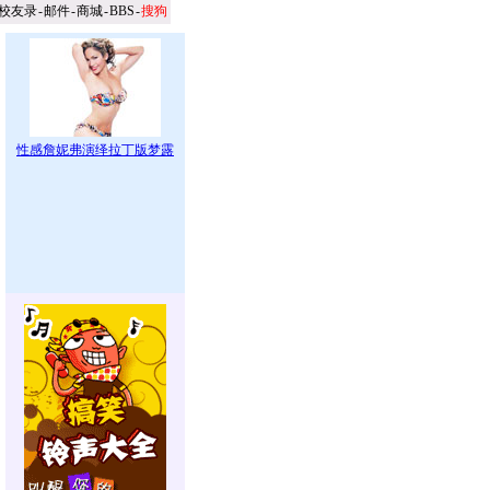
校友录
-
邮件
-
商城
-
BBS
-
搜狗