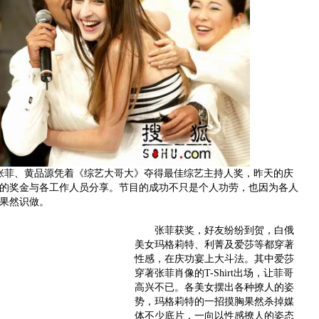
张菲、黄品源凭着《综艺大哥大》夺得最佳综艺主持人奖，昨天的庆
万的奖金与各工作人员分享。节目的成功不只是个人功劳，也因为各人
果然识做。
张菲获奖，好友纷纷到贺，白俄
美女玛格莉特、利菁及爱莎等都穿著
性感，在庆功宴上大斗法。其中爱莎
穿著张菲肖像的T-Shirt出场，让菲哥
高兴不已。各美女摆出各种撩人的姿
势，玛格莉特的一招摸胸果然杀掉媒
体不少底片，一向以性感撩人的姿态