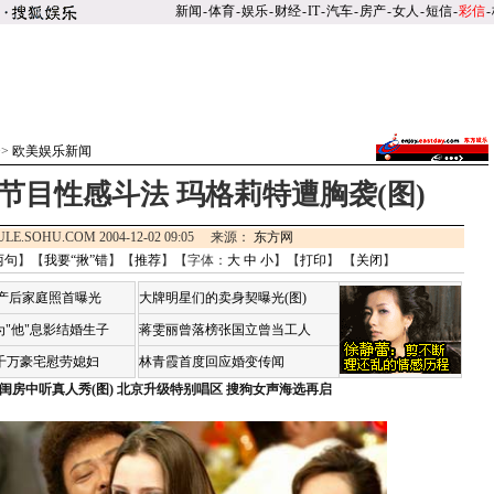
新闻
-
体育
-
娱乐
-
财经
-
IT
-
汽车
-
房产
-
女人
-
短信
-
彩信
-
>>
欧美娱乐新闻
节目性感斗法 玛格莉特遭胸袭(图)
ULE.SOHU.COM 2004-12-02 09:05 来源：
东方网
两句
】【
我要“揪”错
】【
推荐
】【字体：
大
中
小
】【
打印
】 【
关闭
】
荷产后家庭照首曝光
大牌明星们的卖身契曝光(图)
"他"息影结婚生子
蒋雯丽曾落榜张国立曾当工人
4千万豪宅慰劳媳妇
林青霞首度回应婚变传闻
闺房中听真人秀(图)
北京升级特别唱区 搜狗女声海选再启