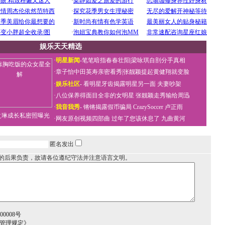
娱乐天天精选
·
明星新闻
-
笔笔暗指春春壮阳
|
梁咏琪自剖分手真相
·
章子怡中田英寿亲密看秀
|
张靓颖提起黄健翔就变脸
·
娱乐社区
-
看明星牙齿揭露明星另一面
夫妻吵架
·
八位保养得面目全非的女明星
张靓颖走秀输给周迅
·
我音我秀
-
锵锵揭露假币骗局
CrazySoccer 卢正雨
之琳成长私密照曝光
·
网友原创视频四部曲
过年了您该休息了
九曲黄河
匿名发出
的后果负责，故请各位遵纪守法并注意语言文明。
0008号
务管理规定》