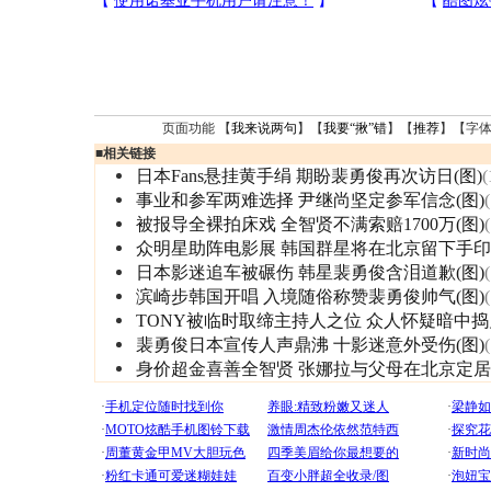
页面功能 【
我来说两句
】【
我要“揪”错
】【
推荐
】【字
■
相关链接
日本Fans悬挂黄手绢 期盼裴勇俊再次访日(图)
(
事业和参军两难选择 尹继尚坚定参军信念(图)
被报导全裸拍床戏 全智贤不满索赔1700万(图)
众明星助阵电影展 韩国群星将在北京留下手印
日本影迷追车被碾伤 韩星裴勇俊含泪道歉(图)
滨崎步韩国开唱 入境随俗称赞裴勇俊帅气(图)
TONY被临时取缔主持人之位 众人怀疑暗中捣
裴勇俊日本宣传人声鼎沸 十影迷意外受伤(图)
身价超金喜善全智贤 张娜拉与父母在北京定居