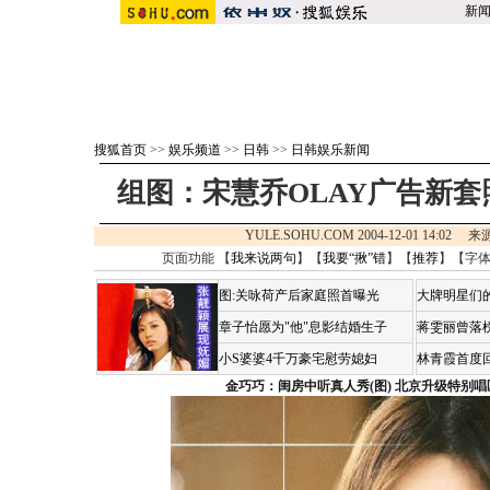
新
搜狐首页
>>
娱乐频道
>>
日韩
>>
日韩娱乐新闻
组图：宋慧乔OLAY广告新套
YULE.SOHU.COM 2004-12-01 14:02 
页面功能 【
我来说两句
】【
我要“揪”错
】【
推荐
】【字
图:关咏荷产后家庭照首曝光
大牌明星们的
章子怡愿为"他"息影结婚生子
蒋雯丽曾落
小S婆婆4千万豪宅慰劳媳妇
林青霞首度
金巧巧：闺房中听真人秀(图)
北京升级特别唱