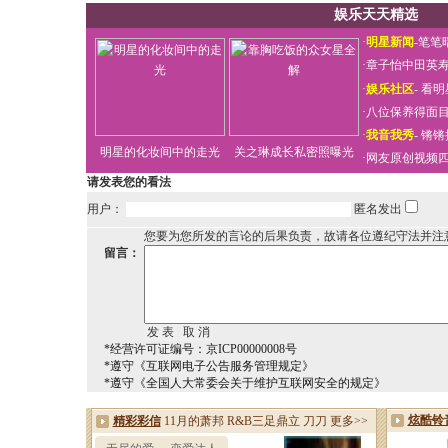
娱乐天天精选
·
明星新闻
-
笔笔
·
章子怡中田英
·
娱乐社区
-
看明
·
八位保养得面
·
我音我秀
-
锵锵
明星的化妆间中的走光
关之琳成长私密照曝光
·
网友原创视频
请发表您的看法
用户：
匿名发出
您要为您所发的言论的后果负责，故请各位遵纪守法并注
留言：
*经营许可证编号：京ICP00000008号
*遵守《互联网电子公告服务管理规定》
*遵守《全国人大常委会关于维护互联网安全的规定》