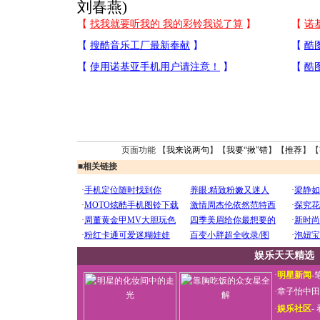
刘春燕)
页面功能 【
我来说两句
】【
我要“揪”错
】【
推荐
】【
■
相关链接
娱乐天天精选
·
明星新闻
-
·
章子怡中田
·
娱乐社区
-