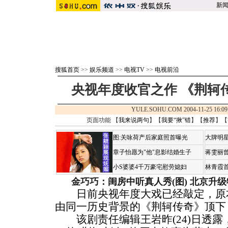
新
搜狐首页
>>
娱乐频道
>>
电视TV
>>
电视前沿
央视年度收官之作 《荆轲
YULE.SOHU.COM 2004-11-25 1
页面功能 【
我来说两句
】【
我要“揪”错
】【
推荐
】【
图:关咏荷产后家庭照首曝光
大牌明星
章子怡愿为"他"息影结婚生子
蒋雯丽
小S婆婆4千万豪宅慰劳媳妇
林青霞
金巧巧：闺房中听真人秀(图)
北京升级
日前央视年度大戏已经敲定，原本
由同一历史背景的《荆轲传奇》顶下
该剧责任编辑王岩昨(24)日透露