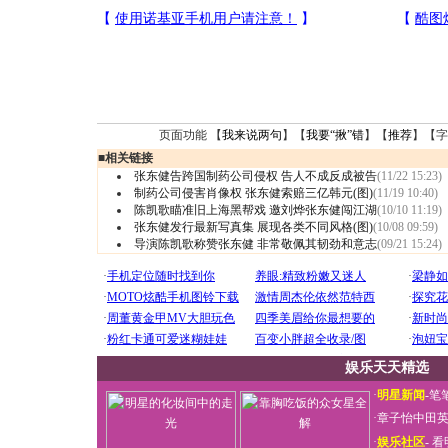
页面功能 【
我来说两句
】【
我要“揪”错
】【
推荐
】【字
■
相关链接
张东健告跨国制药公司侵权 告人不成反成被告
(11/22 15:23)
制药公司侵害肖像权 张东健索赔三亿韩元(图)
(11/19 10:40)
陈凯歌瞄准旧上海黑帮戏 邀刘烨张东健闯江湖
(10/10 11:19)
张东健发行最新写真集 展现各类不同风格(图)
(10/08 09:59)
导演陈凯歌称赞张东健 非常敬佩其韧劲和意志
(09/21 15:24)
娱乐天天精选
·
明星新闻
-
笔
·
章子怡中田
·
娱乐社区
-
看