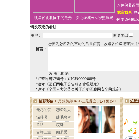
·
八位保养得
·
我音我秀
-
锵
明星的化妆间中的走光
关之琳成长私密照曝光
·
网友原创视
请发表您的看法
用户：
匿名发出
您要为您所发的言论的后果负责，故请各位遵纪守法并
留言：
*经营许可证编号：京ICP00000008号
*遵守《互联网电子公告服务管理规定》
*遵守《全国人大常委会关于维护互联网安全的规定》