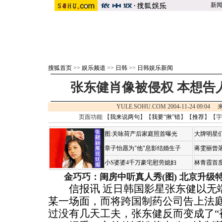
新
搜狐首页
>>
娱乐频道
>>
日韩
>>
日韩娱乐新闻
张东健肖像被侵权 本想告
YULE.SOHU.COM 2004-11-24 09:0
页面功能 【
我来说两句
】【
我要“揪”错
】【
推荐
】【字
图:关咏荷产后家庭照首曝光
大牌明星们
章子怡愿为"他"息影结婚生子
蒋雯丽曾
小S婆婆4千万豪宅慰劳媳妇
林青霞首
金巧巧：闺房中听真人秀(图)
北京升级
信报讯 近日韩国影星张东健以无
某一场面，而将跨国制药公司告上法庭
过没有几天工夫，张东健反而变成了“