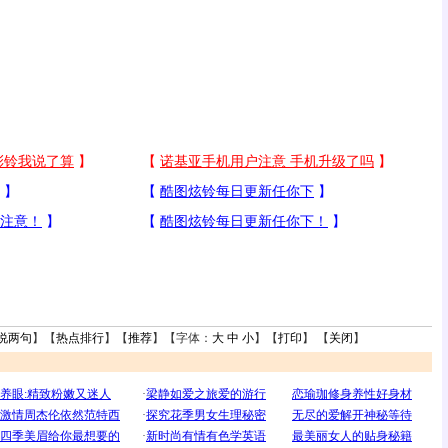
说两句
】【
热点排行
】【
推荐
】【字体：
大
中
小
】【
打印
】 【
关闭
】