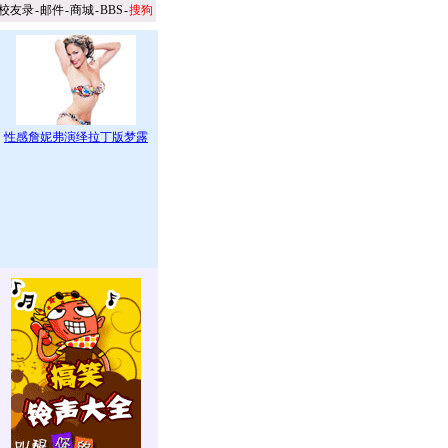
校友录
-
邮件
-
商城
-
BBS
-
搜狗