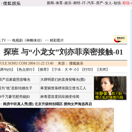
新闻
-
体育
-
娱乐
-
财经
-
IT
-
汽车
-
房产
-
女人
-
短信
-
彩信
-
 TV
>>
电视剧《神雕侠侣》
>>
精彩图片
探班 与“小龙女”刘亦菲亲密接触-01
ULE.SOHU.COM 2004-11-22 13:40 来源：
搜狐娱乐
两句(
0
)
】【
热点排行
】【
推荐
】【字体：
大
中
小
】【
打印
】 【
关闭
】
咏荷产后家庭照首曝光
大牌明星们的卖身契曝光(图)
为"他"息影结婚生子
蒋雯丽曾落榜张国立曾当工人
婆4千万豪宅慰劳媳妇
林青霞首度回应婚变传闻
：闺房中听真人秀(图)
北京升级特别唱区 搜狗女声海选再启