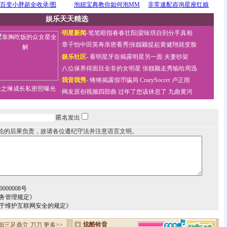
娱乐天天精选
·
明星新闻
-
笔笔暗指春春壮阳
|
梁咏琪自剖分手真相
·
章子怡中田英寿亲密看秀
|
张靓颖提起黄健翔就变脸
·
娱乐社区
-
看明星牙齿揭露明星另一面
夫妻吵架
·
八位保养得面目全非的女明星
张靓颖走秀输给周迅
·
我音我秀
-
锵锵揭露假币骗局
CrazySoccer 卢正雨
关之琳成长私密照曝光
·
网友原创视频四部曲
过年了您该休息了
九曲黄河
匿名发出
论的后果负责，故请各位遵纪守法并注意语言文明。
000008号
务管理规定》
关于维护互联网安全的规定》