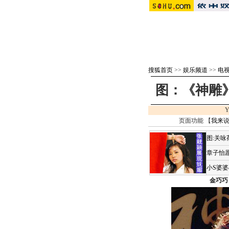
搜狐首页
>>
娱乐频道
>>
电视
图：《神雕》
Y
页面功能 【
我来说
图:关
章子怡愿
小S婆
金巧巧