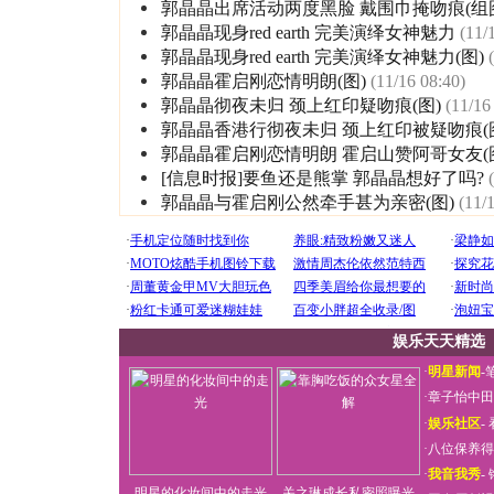
郭晶晶出席活动两度黑脸 戴围巾掩吻痕(组
郭晶晶现身red earth 完美演绎女神魅力
(11/
郭晶晶现身red earth 完美演绎女神魅力(图)
郭晶晶霍启刚恋情明朗(图)
(11/16 08:40)
郭晶晶彻夜未归 颈上红印疑吻痕(图)
(11/16
郭晶晶香港行彻夜未归 颈上红印被疑吻痕(
郭晶晶霍启刚恋情明朗 霍启山赞阿哥女友(
[信息时报]要鱼还是熊掌 郭晶晶想好了吗?
郭晶晶与霍启刚公然牵手甚为亲密(图)
(11/
娱乐天天精选
·
明星新闻
-
·
章子怡中田
·
娱乐社区
-
·
八位保养得
·
我音我秀
-
明星的化妆间中的走光
关之琳成长私密照曝光