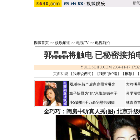
新
搜狐首页
>>
娱乐频道
>>
电视TV
>>
电视前沿
郭晶晶将触电 已秘密接拍
YULE.SOHU.COM 2004-11-17 1
页面功能 【
我来说两句
】【
我要“揪”错
】【
推荐
】【
图:关咏荷产后家庭照首曝光
大牌明星
章子怡愿为"他"息影结婚生子
蒋雯丽
小S婆婆4千万豪宅慰劳媳妇
林青霞
金巧巧：闺房中听真人秀(图)
北京升级