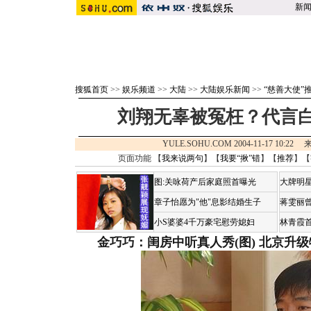
新
搜狐首页
>>
娱乐频道
>>
大陆
>>
大陆娱乐新闻
>>
“慈善大使”
刘翔无辜被冤枉？代言
YULE.SOHU.COM 2004-11-17 10:22
页面功能 【
我来说两句
】【
我要“揪”错
】【
推荐
】【
图:关咏荷产后家庭照首曝光
大牌明星
章子怡愿为"他"息影结婚生子
蒋雯丽
小S婆婆4千万豪宅慰劳媳妇
林青霞
金巧巧：闺房中听真人秀(图)
北京升级