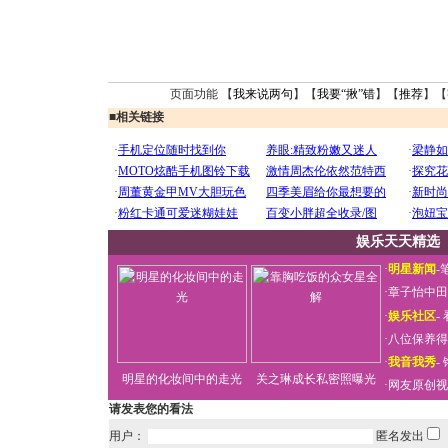
页面功能 【
我来说两句
】【
我要“揪”错
】【
推荐
】【
■
相关链接
娱乐天天精选
·
明星新闻
-
·
章子怡中田
·
娱乐社区
-
·
八位保养得
·
我音我秀
-
明星的化妆间中的走光
关之琳成长私密照曝光
·
网友原创视
请发表您的看法
用户：
匿名发出