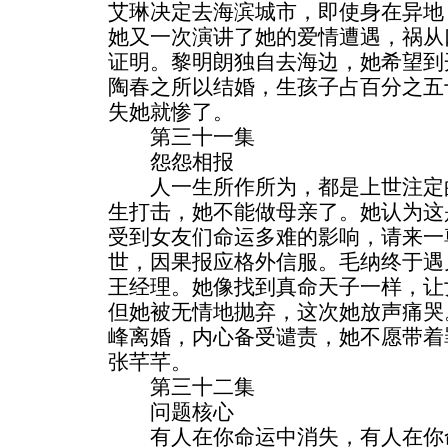
艾琳决定去海滨城市，即使身在异地
她又一次演讲了她的爱情遭遇，祸从
证明。黎明朗独自去海边，她希望到
陶春之所以结婚，生孩子占百分之五
失她就惨了。
第三十一集
怨怨相报
人一生所作所为，都是上世注定的
生打击，她不能做母亲了。她认为这
受到女友们命运多难的影响，请来一
世，因果报应格外信服。毛纳终于遇
王经理。她像找到真命天子一样，让
但她被无情地抛弃，这次她放声痛哭
峰离婚，内心备受谴责，她不愿带着
张芊芊。
第三十二集
问题核心
有人在你命运中消失，有人在你命