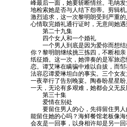
峰最后一面，她要斩断情丝。毛纳发
地检索她是否与人结下怨蒂。剪辑机
激烈追求，这一次黎明朗受到严重的
心情取完婚礼通行证时，无意间她遇
第二十九集
四个女人和一个婚礼
一个男人到底是因为爱你而想结婚
你？黎明朗继续挑三拣四，不断相亲
纸征婚。这一次，她弹奏的是军旅恋
恋。谭艾琳在瞒骗中难以自拔，而邹
法容忍谭爱琳坦白的事实。三个女友
一夜举行了告别晚宴。陶春盼星星盼
一天，无论有多艰难，她都会义无反
第三十集
爱情在别处
要留住男人的心，先得留住男人的
能留住她的心吗？海鲜餐馆老板像海
会友是一回事，以身相许却是另一回