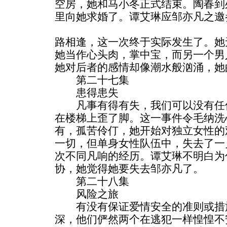
空房，她和马小冬正式结束。陶春到
里向她求婚了。谭艾琳应邹亦凡之邀
路相逢，这一次终于实际发生了。她
她当作心头肉，掌中宝，而另一个男
她对后者的感情却像潮水般汹涌，她
第二十七集
患得患失
凡事有得有失，我们可以没有任何
在楼梯上歪了脚。这一事件令毛纳洗
有，孤苦伶仃，她开始对独立女性的
一切，但单身女性队伍中，失去了一
次不同凡响的经历。谭艾琳不明白为
协，她觉得她要失去邹亦凡了。
第二十八集
风险之旅
有没有保证爱情安全的准则或措施
深，他们俨然两个在逃犯一样惶惶不