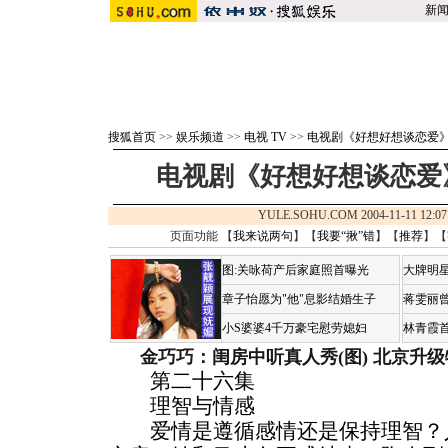
新
搜狐首页
>>
娱乐频道
>>
电视 TV
>>
电视剧《好想好想谈恋爱
电视剧《好想好想谈恋爱》分
YULE.SOHU.COM 2004-11-11 1
页面功能 【
我来说两句
】【
我要“揪”错
】【
推荐
】【
图:关咏荷产后家庭照首曝光
大牌明星
章子怡愿为"他"息影结婚生子
蒋雯丽
小S婆婆4千万豪宅慰劳媳妇
林青霞
金巧巧：闺房中听真人秀(图)
北京升级
第二十六集
理智与情感
爱情是遵循感情还是保持理智？人