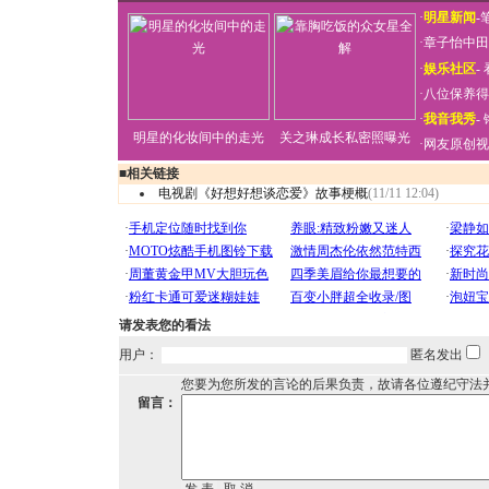
·
明星新闻
-
·
章子怡中田
·
娱乐社区
-
·
八位保养得
·
我音我秀
-
明星的化妆间中的走光
关之琳成长私密照曝光
·
网友原创视
■
相关链接
电视剧《好想好想谈恋爱》故事梗概
(11/11 12:04)
请发表您的看法
用户：
匿名发出
您要为您所发的言论的后果负责，故请各位遵纪守法
留言：