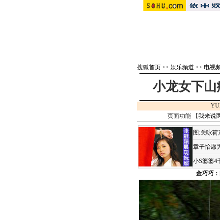
搜狐首页
>>
娱乐频道
>>
电视
小龙女下山
YU
页面功能 【
我来说
图:关咏
章子怡愿为
小S婆婆
金巧巧：