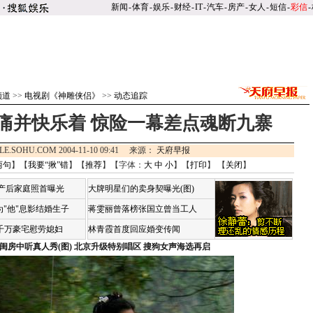
新闻
-
体育
-
娱乐
-
财经
-
IT
-
汽车
-
房产
-
女人
-
短信
-
彩信
-
频道
>>
电视剧《神雕侠侣》
>>
动态追踪
痛并快乐着 惊险一幕差点魂断九寨
LE.SOHU.COM 2004-11-10 09:41 来源：
天府早报
两句
】【
我要“揪”错
】【
推荐
】【字体：
大
中
小
】【
打印
】 【
关闭
】
荷产后家庭照首曝光
大牌明星们的卖身契曝光(图)
"他"息影结婚生子
蒋雯丽曾落榜张国立曾当工人
4千万豪宅慰劳媳妇
林青霞首度回应婚变传闻
闺房中听真人秀(图)
北京升级特别唱区 搜狗女声海选再启