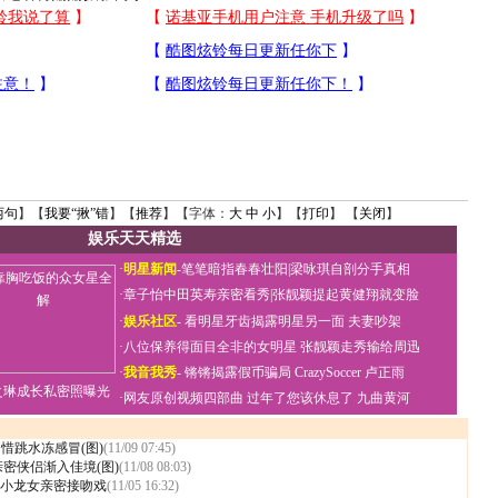
两句
】【
我要“揪”错
】【
推荐
】【字体：
大
中
小
】【
打印
】 【
关闭
】
娱乐天天精选
·
明星新闻
-
笔笔暗指春春壮阳
|
梁咏琪自剖分手真相
·
章子怡中田英寿亲密看秀
|
张靓颖提起黄健翔就变脸
·
娱乐社区
-
看明星牙齿揭露明星另一面
夫妻吵架
·
八位保养得面目全非的女明星
张靓颖走秀输给周迅
·
我音我秀
-
锵锵揭露假币骗局
CrazySoccer 卢正雨
之琳成长私密照曝光
·
网友原创视频四部曲
过年了您该休息了
九曲黄河
不惜跳水冻感冒(图)
(11/09 07:45)
密侠侣渐入佳境(图)
(11/08 08:03)
小龙女亲密接吻戏
(11/05 16:32)