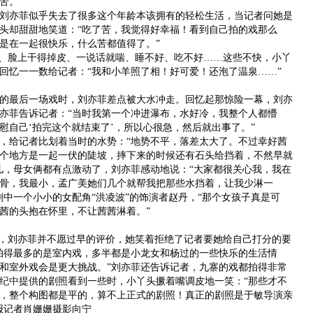
苦。
刘亦菲似乎失去了很多这个年龄本该拥有的轻松生活，当记者问她是
头却甜甜地笑道：“吃了苦，我觉得好幸福！看到自己拍的戏那么
是在一起很快乐，什么苦都值得了。”
、脸上干得掉皮、一说话就喘、睡不好、吃不好……这些不快，小丫
回忆一一数给记者：“我和小羊照了相！好可爱！还泡了温泉……”
最后一场戏时，刘亦菲差点被大水冲走。回忆起那惊险一幕，刘亦
亦菲告诉记者：“当时我第一个冲进瀑布，水好冷，我整个人都懵
慰自己‘拍完这个就结束了’，所以心很急，然后就出事了。”
给记者比划着当时的水势：“地势不平，落差太大了。不过幸好茜
个地方是一起一伏的陡坡，摔下来的时候还有石头给挡着，不然早就
儿，母女俩都有点激动了，刘亦菲感动地说：“大家都很关心我，我在
骨，我最小，孟广美她们几个就帮我把那些水挡着，让我少淋一
剧中一个小小的女配角“洪凌波”的饰演者赵丹，“那个女孩子真是可
茜的头抱在怀里，不让茜茜淋着。”
，刘亦菲并不愿过早的评价，她笑着拒绝了记者要她给自己打分的要
拍得最多的是室内戏，多半都是小龙女和杨过的一些快乐的生活情
和室外戏会是更大挑战。”刘亦菲还告诉记者，九寨的戏都拍得非常
纪中
提供的剧照看到一些时，小丫头撅着嘴调皮地一笑：“那些才不
，整个构图都是平的，算不上正式的剧照！真正的剧照是于敏导演亲
报记者肖姗姗摄影向宁