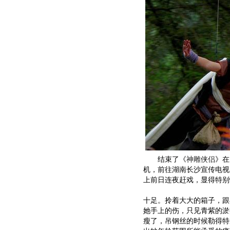
结束了《
神雕侠侣
》在
机，前往湖南长沙宣传电视
上前日连夜赶戏，显得特别
十足。拎着大大的箱子，跟
她手上的伤，只见青紫的淤
瘦了，吊钢丝的时候勒得特