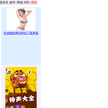
校友录
-
邮件
-
商城
-
BBS
-
搜狗