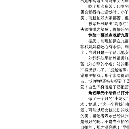
出她年龄范围所能承受的痛
吃了那么多苦，18岁的
否会觉得有些遗憾时，小丫
美，而且拍戏大家都苦，但
被紫外线晒出“高原红”
头很快抛之脑后，将快乐的
惊险一幕差点魂断九寨
据悉，前晚拍摄在九寨的
菲和妈妈都还心有余悸。刘
了，当时只是一个劲儿地安
刘妈妈似乎仍然很紧张，
茜（刘亦菲的小名）站的那
冲得没影儿了。”提起这事
瀑布里拍戏，那个水冷得刺
点。”刘妈妈还特别提到了
爱！自己浑身湿透了还把茜
角色曝光不给自己打分
做了一个月的“小龙女”
求，她说：“这一个月我们
景，可能以后比较悲伤的戏
的美，当记者表示已经从
张
是最好的呢，不是专业拍的
自拍的，那才漂亮呢！”早