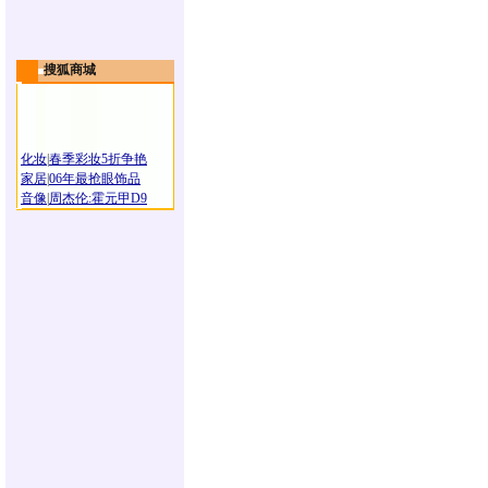
搜狐商城
化妆
|
春季彩妆5折争艳
家居
|
06年最抢眼饰品
音像
|
周杰伦:霍元甲D9