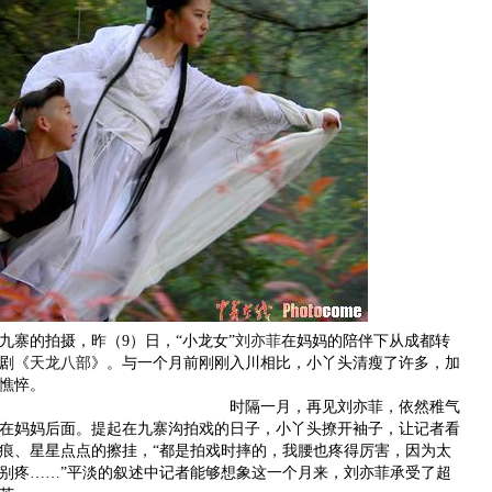
九寨的拍摄，昨（9）日，“小龙女”
刘亦菲
在妈妈的陪伴下从成都转
剧《
天龙八部
》。与一个月前刚刚入川相比，小丫头清瘦了许多，加
憔悴。
时隔一月，再见刘亦菲，依然稚气
在妈妈后面。提起在九寨沟拍戏的日子，小丫头撩开袖子，让记者看
痕、星星点点的擦挂，“都是拍戏时摔的，我腰也疼得厉害，因为太
别疼……”平淡的叙述中记者能够想象这一个月来，刘亦菲承受了超