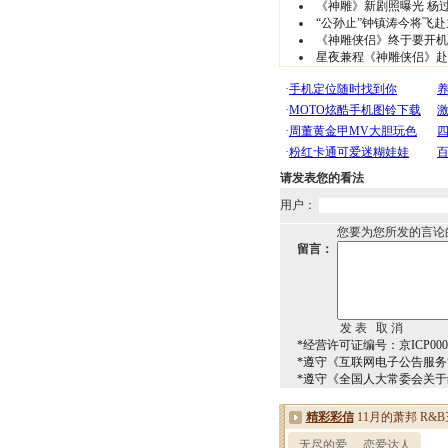
《神雕》新剧照曝光 杨过
“公孙止”钟镇涛今将飞
《神雕侠侣》终于要开机
星夜兼程《神雕侠侣》赴川
请发表您的看法
用户：
您要为您所发的言论
留言：
*经营许可证编号：京ICP0000
*遵守《互联网电子公告服
*遵守《全国人大常委会关