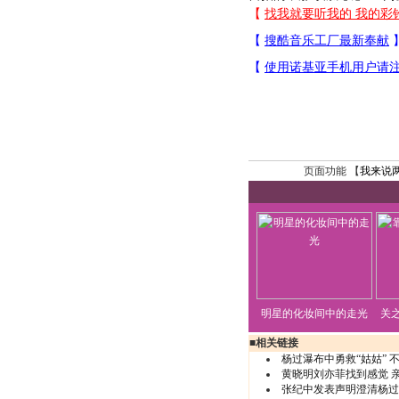
页面功能 【
我来说
明星的化妆间中的走光
关
■
相关链接
杨过瀑布中勇救“姑姑” 
黄晓明刘亦菲找到感觉 亲
张纪中发表声明澄清杨过