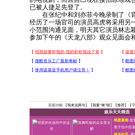
已被人捷足先登了。
在张纪中和刘亦菲今晚录制了《背
经历了一场官司的演员高虎将采用另
小范围沟通见面，明天其它演员林志
参加下午的《天龙八部》观众见面会
页面功能 【
我来说两句
】【
我要“揪”错
】【
推荐
】【
娱乐天天精选
·
明星新闻
-
笔
·
章子怡中田
·
娱乐社区
-
看