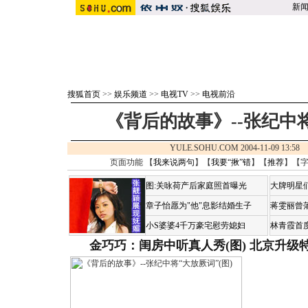
新
搜狐首页
>>
娱乐频道
>>
电视TV
>>
电视前沿
《背后的故事》--张纪中将
YULE.SOHU.COM 2004-11-09 13:
页面功能 【
我来说两句
】【
我要“揪”错
】【
推荐
】【
图:关咏荷产后家庭照首曝光
大牌明星们
章子怡愿为"他"息影结婚生子
蒋雯丽曾
小S婆婆4千万豪宅慰劳媳妇
林青霞首
金巧巧：闺房中听真人秀(图)
北京升级