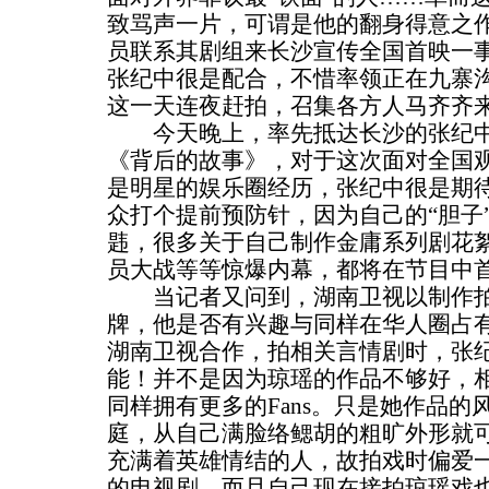
致骂声一片，可谓是他的翻身得意之
员联系其剧组来长沙宣传全国首映一
张纪中很是配合，不惜率领正在九寨
这一天连夜赶拍，召集各方人马齐齐
今天晚上，率先抵达长沙的张纪中
《背后的故事》，对于这次面对全国
是明星的娱乐圈经历，张纪中很是期
众打个提前预防针，因为自己的“胆子
韪，很多关于自己制作金庸系列剧花
员大战等等惊爆内幕，都将在节目中
当记者又问到，湖南卫视以制作拍
牌，他是否有兴趣与同样在华人圈占
湖南卫视合作，拍相关言情剧时，张
能！并不是因为琼瑶的作品不够好，
同样拥有更多的Fans。只是她作品
庭，从自己满脸络鳃胡的粗旷外形就
充满着英雄情结的人，故拍戏时偏爱
的电视剧，而且自己现在接拍琼瑶戏