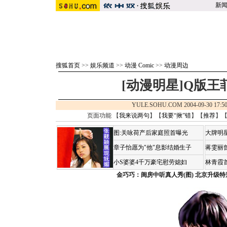
新
搜狐首页
>>
娱乐频道
>>
动漫 Comic
>>
动漫周边
[动漫明星]Q版王
YULE.SOHU.COM 2004-09-30 
页面功能 【
我来说两句
】【
我要“揪”错
】【
推荐
】
图:关咏荷产后家庭照首曝光
大牌明
章子怡愿为"他"息影结婚生子
蒋雯丽
小S婆婆4千万豪宅慰劳媳妇
林青霞
金巧巧：闺房中听真人秀(图)
北京升级特