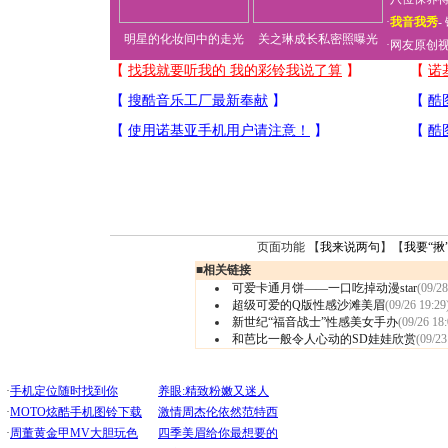
·
我音我秀
-
明星的化妆间中的走光
关之琳成长私密照曝光
·
网友原创
页面功能 【
我来说两句
】【
我要“揪
■
相关链接
可爱卡通月饼——一口吃掉动漫star
(09/28
超级可爱的Q版性感沙滩美眉
(09/26 19:29
新世纪“福音战士”性感美女手办
(09/26 18:
和芭比一般令人心动的SD娃娃欣赏
(09/23