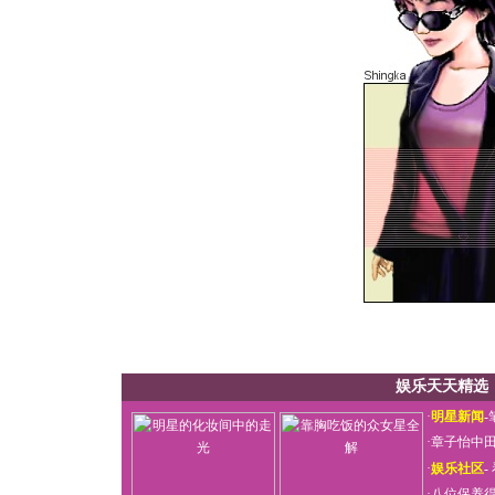
娱乐天天精选
·
明星新闻
-
·
章子怡中
·
娱乐社区
-
·
八位保养