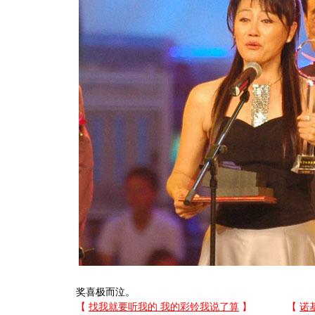
奖喜极而泣。