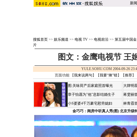
新
搜狐首页
>>
娱乐频道
>>
电视 TV
>>
电视前沿
>>
第五届中国金
片
图文：金鹰电视节 王姬
YULE.SOHU.COM 2004-09-26 
页面功能 【
我来说两句
】【
我要“揪”错
】【
推荐
】
图:关咏荷产后家庭照首曝光
大牌明星
章子怡愿为"他"息影结婚生子
蒋雯丽
小S婆婆4千万豪宅慰劳媳妇
林青霞
金巧巧：闺房中听真人秀(图)
北京升级