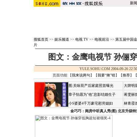
新
搜狐首页
>>
娱乐频道
>>
电视 TV
>>
电视前沿
>>
第五届中国金
片
图文：金鹰电视节 孙俪穿
YULE.SOHU.COM 2004-09-26 2
页面功能 【
我来说两句
】【
我要“揪”错
】【
推荐
】
图:关咏荷产后家庭照首曝光
大牌明
章子怡愿为"他"息影结婚生子
蒋雯丽
小S婆婆4千万豪宅慰劳媳妇
林青霞
金巧巧：闺房中听真人秀(图)
北京升级特