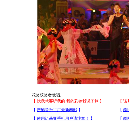
花奖获奖者献唱。