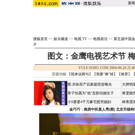
新
搜狐首页
>>
娱乐频道
>>
电视 TV
>>
电视前沿
>>
第五届中国金
片
图文：金鹰电视艺术节 梅
YULE.SOHU.COM 2004-09-26 2
页面功能 【
我来说两句
】【
我要“揪”错
】【
推荐
】
图:关咏荷产后家庭照首曝光
大牌明
章子怡愿为"他"息影结婚生子
蒋雯丽
小S婆婆4千万豪宅慰劳媳妇
林青霞
金巧巧：闺房中听真人秀(图)
北京升级特