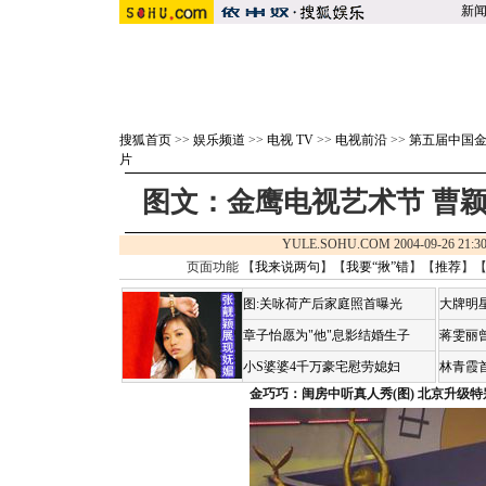
新
搜狐首页
>>
娱乐频道
>>
电视 TV
>>
电视前沿
>>
第五届中国金
片
图文：金鹰电视艺术节 曹颖
YULE.SOHU.COM 2004-09-26 2
页面功能 【
我来说两句
】【
我要“揪”错
】【
推荐
】
图:关咏荷产后家庭照首曝光
大牌明
章子怡愿为"他"息影结婚生子
蒋雯丽
小S婆婆4千万豪宅慰劳媳妇
林青霞
金巧巧：闺房中听真人秀(图)
北京升级特