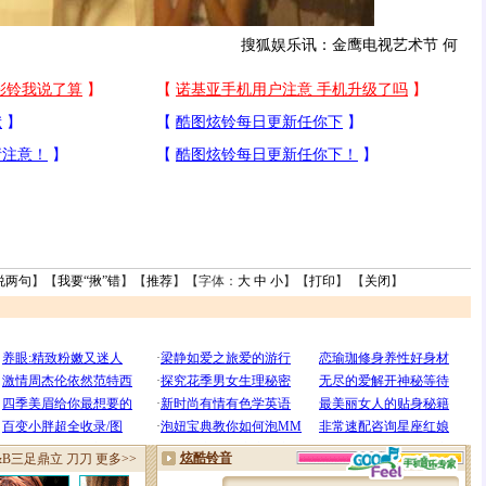
搜狐娱乐讯：金鹰电视艺术节 何
说两句
】【
我要“揪”错
】【
推荐
】【字体：
大
中
小
】【
打印
】 【
关闭
】