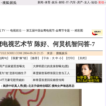
新闻
-
体育
-
娱乐
-
财经
-
IT
-
汽车
-
房产
-
女人
-
短信
-
彩信
-
 TV
>>
电视前沿
>>
第五届中国金鹰电视节-金鹰节专题
>>
精彩图
电视艺术节 陈好、何炅机智问答-7
YULE.SOHU.COM 2004-09-26 21:25 来源：
搜狐娱乐
说两句
】【
我要“揪”错
】【
推荐
】【字体：
大
中
小
】【
打印
】 【
关闭
】
咏荷产后家庭照首曝光
大牌明星们的卖身契曝光(图)
愿为"他"息影结婚生子
蒋雯丽曾落榜张国立曾当工人
婆4千万豪宅慰劳媳妇
林青霞首度回应婚变传闻
：闺房中听真人秀(图)
北京升级特别唱区 搜狗女声海选再启