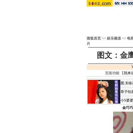
搜狐首页
>>
娱乐频道
>>
电视
片
图文：金鹰
页面功能 【
我来
图:关
章子怡
小S婆
金巧巧