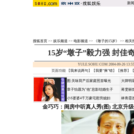
新
搜狐首页
>>
娱乐频道
>>
电影频道
>>
《墩子的15岁》
>>
相关
15岁“墩子”毅力强 封佳
YULE.SOHU.COM 2004-09-26 1
页面功能 【
我来说两句
】【
我要“揪”错
】【
推荐
】
图:关咏荷产后家庭照首曝光
大牌明
章子怡愿为"他"息影结婚生子
蒋雯丽
小S婆婆4千万豪宅慰劳媳妇
林青霞
金巧巧：闺房中听真人秀(图)
北京升级