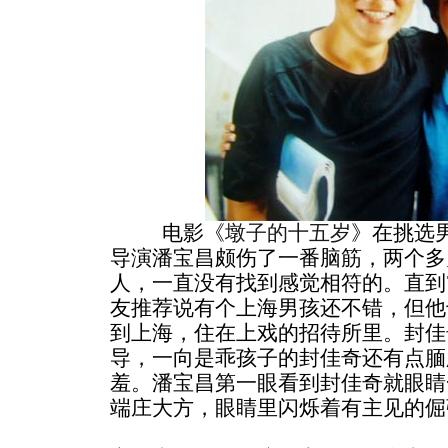
电影《
墩子的十五岁
》在挑选
导演潘宝昌颇伤了一番脑筋，两个多
人，一直没有找到感觉相符的。直到
友推荐说有个上海男孩还不错，但他
到上海，住在上戏的招待所里。封佳
导，一向是乖孩子的封佳奇还有点腼
羞。潘宝昌第一眼看到封佳奇就眼睛
端庄大方，眼睛里闪烁着有主
见的倔