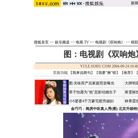
新
搜狐首页
>>
娱乐频道
>>
电视 TV
>>
电视剧《双响炮》
>>
精
图：电视剧《双响炮》
YULE.SOHU.COM 2004-09-24 1
页面功能 【
我来说两句
】【
我要“揪”错
】【
推荐
】
图:关咏荷产后家庭照首曝光
大牌明
章子怡愿为"他"息影结婚生子
蒋雯丽
小S婆婆4千万豪宅慰劳媳妇
林青霞
金巧巧：闺房中听真人秀(图)
北京升级特