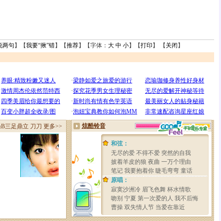
说两句
】【
我要“揪”错
】【
推荐
】【字体：
大
中
小
】【
打印
】 【
关闭
】