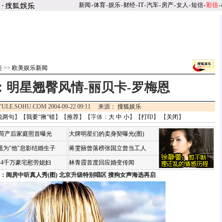
新闻
-
体育
-
娱乐
-
财经
-
IT
-
汽车
-
房产
-
女人
-
短信
-
彩信
-
美
>>
欧美娱乐新闻
：明星翘臀风情-丽贝卡-罗梅恩
YULE.SOHU.COM 2004-09-22 09:11 来源：
搜狐娱乐
说两句
】【
我要“揪”错
】【
推荐
】【字体：
大
中
小
】【
打印
】 【
关闭
】
咏荷产后家庭照首曝光
大牌明星们的卖身契曝光(图)
愿为"他"息影结婚生子
蒋雯丽曾落榜张国立曾当工人
婆4千万豪宅慰劳媳妇
林青霞首度回应婚变传闻
：闺房中听真人秀(图)
北京升级特别唱区 搜狗女声海选再启