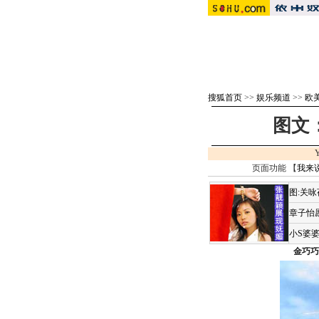
搜狐首页
>>
娱乐频道
>>
欧
图文
页面功能 【
我来
图:关
章子怡
小S婆
金巧巧