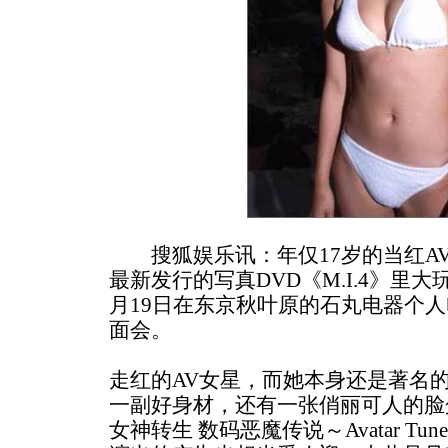
搜狐娱乐讯：年仅17岁的当红A
最新发行的写真DVD《M.I.4》里大
月19日在东京秋叶原的石丸电器个
面会。
走红的AV女星，而她本身还是著名
一副好身材，还有一张俏丽可人的脸
女神转生 数码恶魔传说～Avatar T