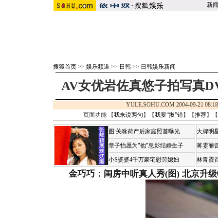
新
搜狐首页
>>
娱乐频道
>>
日韩
>>
日韩娱乐新闻
AV女优岩佐真悠子拍写真DVD
YULE.SOHU.COM 2004-09-21 0
页面功能 【
我来说两句
】【
我要“揪”错
】【
推荐
】【
图:关咏荷产后家庭照首曝光
大牌明星
章子怡愿为"他"息影结婚生子
蒋雯丽
小S婆婆4千万豪宅慰劳媳妇
林青霞
金巧巧：闺房中听真人秀(图)
北京升级