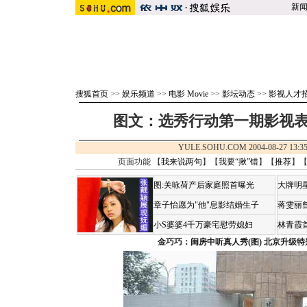
新
搜狐首页
>>
娱乐频道
>>
电影 Movie
>>
影坛动态
>>
影视人才
图文：选秀行动第一期影视表
YULE.SOHU.COM 2004-08-27 1
页面功能 【
我来说两句
】【
我要“揪”错
】【
推荐
】
图:关咏荷产后家庭照首曝光
大牌明
章子怡愿为"他"息影结婚生子
蒋雯丽
小S婆婆4千万豪宅慰劳媳妇
林青霞
金巧巧：闺房中听真人秀(图)
北京升级特