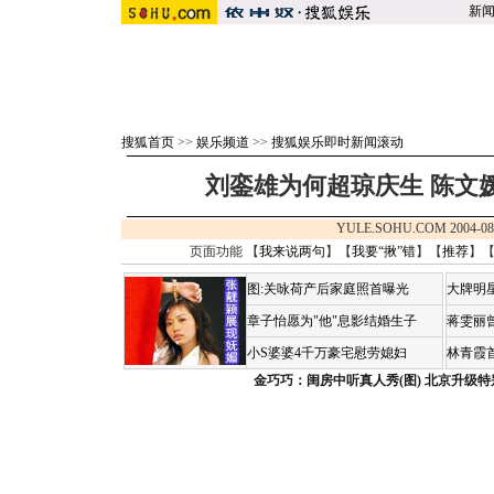
新
搜狐首页
>>
娱乐频道
>>
搜狐娱乐即时新闻滚动
刘銮雄为何超琼庆生 陈文媛
YULE.SOHU.COM 2004-08
页面功能 【
我来说两句
】【
我要“揪”错
】【
推荐
】
图:关咏荷产后家庭照首曝光
大牌明
章子怡愿为"他"息影结婚生子
蒋雯丽
小S婆婆4千万豪宅慰劳媳妇
林青霞
金巧巧：闺房中听真人秀(图)
北京升级特